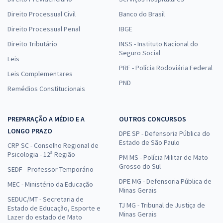
Direito Processual Civil
Banco do Brasil
Direito Processual Penal
IBGE
Direito Tributário
INSS - Instituto Nacional do
Seguro Social
Leis
PRF - Polícia Rodoviária Federal
Leis Complementares
PND
Remédios Constitucionais
PREPARAÇÃO A MÉDIO E A
OUTROS CONCURSOS
LONGO PRAZO
DPE SP - Defensoria Pública do
Estado de São Paulo
CRP SC - Conselho Regional de
Psicologia - 12ª Região
PM MS - Polícia Militar de Mato
Grosso do Sul
SEDF - Professor Temporário
DPE MG - Defensoria Pública de
MEC - Ministério da Educação
Minas Gerais
SEDUC/MT - Secretaria de
TJ MG - Tribunal de Justiça de
Estado de Educação, Esporte e
Minas Gerais
Lazer do estado de Mato