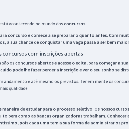
ue está acontecendo no mundo dos
concursos.
ara concurso e comece a se preparar o quanto antes. Com muita
os, a sua chance de conquistar uma vaga passa a ser bem maior
os concursos com inscrições abertas
s são os
concursos abertos e acesse o edital para começar a sua
ido pode lhe fazer perder a inscrição e ver o seu sonho se dis
 em andamento e até mesmo os previstos. Ter em mente os concurso
ais qualidade.
 maneira de estudar para o processo seletivo. Os nossos curso
uito bem como as bancas organizadoras trabalham. Conhecer a
tíssimo, pois cada uma tem a sua forma de administrar os proc