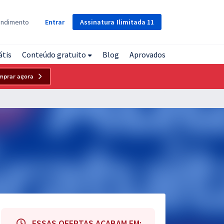
Assinatura
Ilimitada
11
endimento
Entrar
átis
Conteúdo gratuito
Blog
Aprovados
mprar agora
ESSAS OFERTAS ACABAM EM: