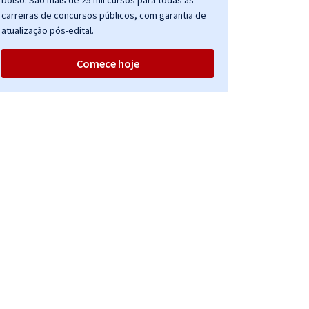
bolso. São mais de 25 mil cursos para todas as
carreiras de concursos públicos, com garantia de
atualização pós-edital.
Comece hoje