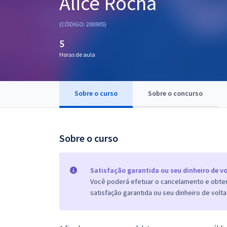
Alice Rocha
Pós
(CÓDIGO: 200905)
Graduação
5
Horas de aula
OAB
Mentorias
Sobre o curso
Sobre o concurso
Questões grátis
Conteúdo gratuito
Sobre o curso
Blog
Aprovados
Satisfação garantida ou seu dinheiro de vo
Você poderá efetuar o cancelamento e obter 
satisfação garantida ou seu dinheiro de volta
Atendimento