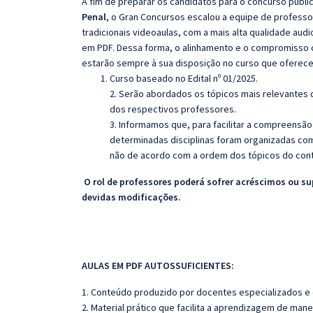
A fim de preparar os candidatos para o concurso públi
Penal
, o Gran Concursos escalou a equipe de profess
tradicionais videoaulas, com a mais alta qualidade au
em PDF. Dessa forma, o alinhamento e o compromisso 
estarão sempre à sua disposição no curso que oferec
Curso baseado no Edital nº 01/2025.
2. Serão abordados os tópicos mais relevantes d
dos respectivos professores.
3. Informamos que, para facilitar a compreensão
determinadas disciplinas foram organizadas com
não de acordo com a ordem dos tópicos do con
O rol de professores poderá sofrer acréscimos ou su
devidas modificações.
AULAS EM PDF AUTOSSUFICIENTES:
1. Conteúdo produzido por docentes especializados e
2. Material prático que facilita a aprendizagem de mane