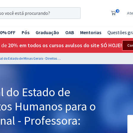
0
At
20% OFF
Pós
Graduação
OAB
Mentorias
Questões gr
 de
20% em todos os cursos avulsos do site SÓ HOJE!
Co
PPMG - Polícia Penal do Estado de Minas Gerais - Direitos Humanos para o Cargo de Policial Penal - Professora: Alice Rocha
l do Estado de
itos Humanos para o
nal - Professora: