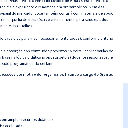
co da
PPMG - Polícia Penal do Estado de Minas Gerais - Polícia
ores mais experiente e renomada em preparatórios. Além das
diovisual do mercado, você também contará com materiais de apoio
com o que há de mais técnico e fundamental para seus estudos
emos.Mais detalhes:
e cada disciplina (não necessariamente todos), conforme critério
 e a absorção dos conteúdos previstos no edital, as videoaulas de
 base na lógica didática proposta pelo(a) docente responsável, e
teúdo programático do certame.
pressões por motivo de força maior, ficando a cargo do Gran as
 com amplos recursos didáticos.
ira acelerada.