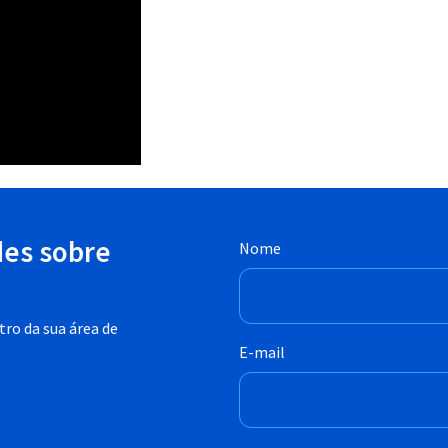
des sobre
Nome
ro da sua área de
E-mail