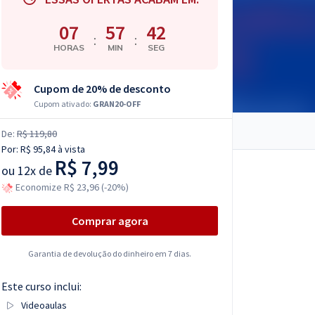
07
57
41
:
:
HORAS
MIN
SEG
Cupom de 20% de desconto
Cupom ativado:
GRAN20-OFF
De:
R$ 119,80
Por:
R$ 95,84
à vista
R$ 7,99
ou
12x de
Economize R$ 23,96 (-20%)
Comprar agora
Garantia de devolução do dinheiro em 7 dias.
Este curso inclui:
Videoaulas