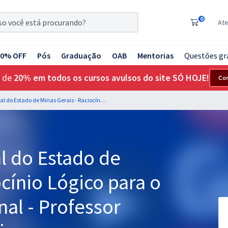
0
At
20% OFF
Pós
Graduação
OAB
Mentorias
Questões gr
 de
20% em todos os cursos avulsos do site SÓ HOJE!
Co
PPMG - Polícia Penal do Estado de Minas Gerais - Raciocínio Lógico para o cargo de Policial Penal - Professor Wagner Ribeiro Aguiar
l do Estado de
ocínio Lógico para o
nal - Professor