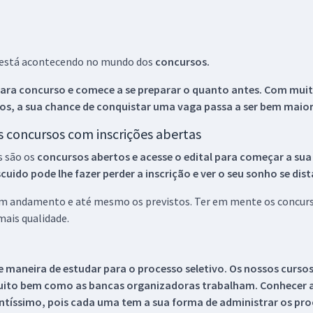
ue está acontecendo no mundo dos
concursos.
ara concurso e comece a se preparar o quanto antes. Com muita
os, a sua chance de conquistar uma vaga passa a ser bem maior
os concursos com inscrições abertas
s são os
concursos abertos e acesse o edital para começar a sua
ido pode lhe fazer perder a inscrição e ver o seu sonho se dis
 em andamento e até mesmo os previstos. Ter em mente os concurso
ais qualidade.
 maneira de estudar para o processo seletivo. Os nossos curso
uito bem como as bancas organizadoras trabalham. Conhecer a
tíssimo, pois cada uma tem a sua forma de administrar os proc