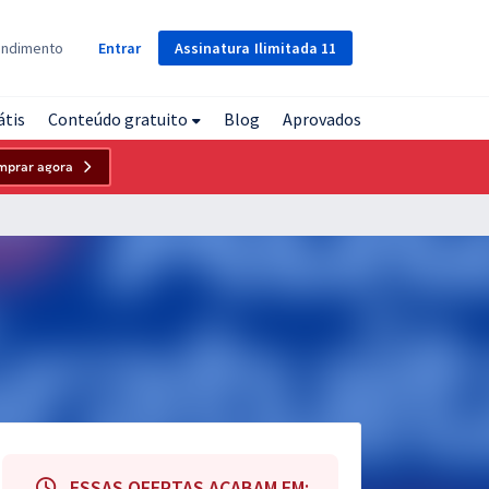
Assinatura
Ilimitada
11
endimento
Entrar
átis
Conteúdo gratuito
Blog
Aprovados
mprar agora
ESSAS OFERTAS ACABAM EM: