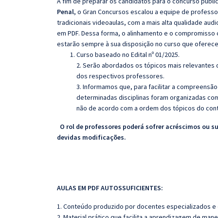
A fim de preparar os candidatos para o concurso públi
Penal
, o Gran Concursos escalou a equipe de profess
tradicionais videoaulas, com a mais alta qualidade au
em PDF. Dessa forma, o alinhamento e o compromisso 
estarão sempre à sua disposição no curso que oferec
Curso baseado no Edital nº 01/2025.
2. Serão abordados os tópicos mais relevantes d
dos respectivos professores.
3. Informamos que, para facilitar a compreensão
determinadas disciplinas foram organizadas com
não de acordo com a ordem dos tópicos do con
O rol de professores poderá sofrer acréscimos ou s
devidas modificações.
AULAS EM PDF AUTOSSUFICIENTES:
1. Conteúdo produzido por docentes especializados e
2. Material prático que facilita a aprendizagem de mane