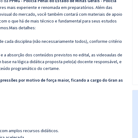
co da
PPMG - Polícia Penal do Estado de Minas Gerais - Polícia
ores mais experiente e renomada em preparatórios. Além das
diovisual do mercado, você também contará com materiais de apoio
com o que há de mais técnico e fundamental para seus estudos
emos.Mais detalhes:
e cada disciplina (não necessariamente todos), conforme critério
 e a absorção dos conteúdos previstos no edital, as videoaulas de
 base na lógica didática proposta pelo(a) docente responsável, e
teúdo programático do certame.
upressões por motivo de força maior, ficando a cargo do Gran as
 com amplos recursos didáticos.
ira acelerada.