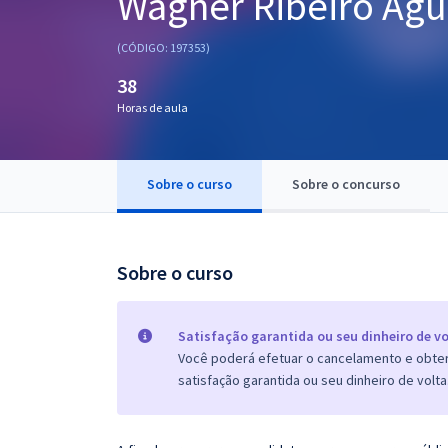
Wagner Ribeiro Agu
Pós
(CÓDIGO: 197353)
Graduação
38
Horas de aula
OAB
Mentorias
Sobre o curso
Sobre o concurso
Questões grátis
Conteúdo gratuito
Sobre o curso
Blog
Aprovados
Satisfação garantida ou seu dinheiro de vo
Você poderá efetuar o cancelamento e obter 
satisfação garantida ou seu dinheiro de volta
Atendimento