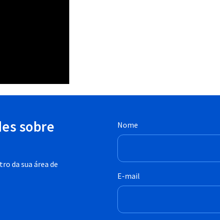
des sobre
Nome
ro da sua área de
E-mail