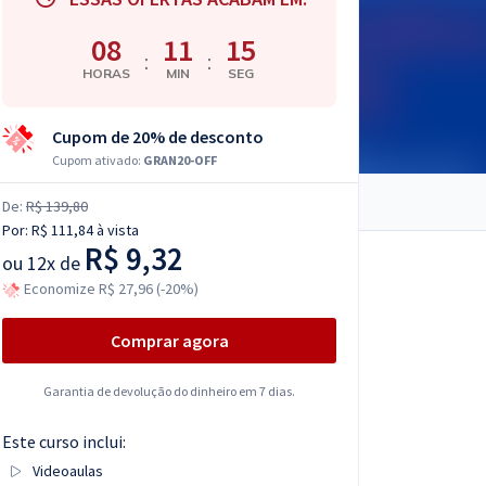
08
11
14
:
:
HORAS
MIN
SEG
Cupom de 20% de desconto
Cupom ativado:
GRAN20-OFF
De:
R$ 139,80
Por:
R$ 111,84
à vista
R$ 9,32
ou
12x de
Economize R$ 27,96 (-20%)
Comprar agora
Garantia de devolução do dinheiro em 7 dias.
Este curso inclui:
Videoaulas