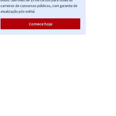
bolso. São mais de 25 mil cursos para todas as
carreiras de concursos públicos, com garantia de
atualização pós-edital.
Comece hoje