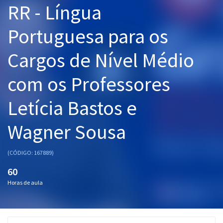
RR - Língua
Pós
Portuguesa para os
Graduação
Cargos de Nível Médio
OAB
com os Professores
Mentorias
Letícia Bastos e
Questões grátis
Conteúdo gratuito
Wagner Sousa
Blog
(CÓDIGO: 167889)
Aprovados
60
Horas de aula
Atendimento