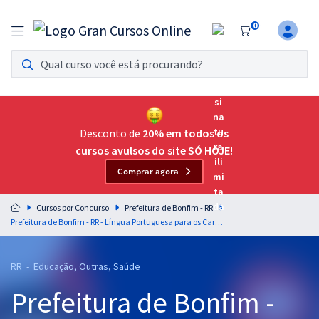
0
Assinatura Ilimitada 11
Acesso a todos os cursos. Teste grátis por 7 dias!
Assinatura OAB Até Passar
Acesso ilimitado a toda preparação para o Exame da
Desconto de
20% em todos os
Ordem, até você passar!
cursos avulsos do site SÓ HOJE!
Comprar agora
Residências Multiprofissionais
Preparação completa e intensiva para as principais
Cursos por Concurso
Prefeitura de Bonfim - RR
residências em saúde do Brasil
Prefeitura de Bonfim - RR - Língua Portuguesa para os Cargos de Nível Médio com os Professores Letícia Bastos e Wagner Sousa
Concursos
RR - Educação, Outras, Saúde
Assinatura Ilimitada
Prefeitura de Bonfim -
Cursos 20% OFF