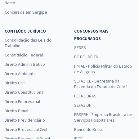
Norte
Concursos em Sergipe
CONTEÚDO JURÍDICO
CONCURSOS MAIS
PROCURADOS
Consolidação das Leis do
Trabalho
SEDES
Constituição Federal
PC DF - DELTA
Direito Administrativo
PM AL - Polícia Militar do Estado
de Alagoas
Direito Ambiental
SEFAZ CE - Secretaria da
Direito Civil
Fazenda do Estado do Ceará
Direito Constitucional
PETROBRAS
Direito Empresarial
SEFAZ DF
Direito Penal
EBSERH - Empresa Brasileira de
Direito Previdenciário
Serviços Hospitalares
Direito Processual Civil
Banco do Brasil
Direito Processual Penal
IBGE