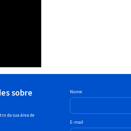
des sobre
Nome
ro da sua área de
E-mail