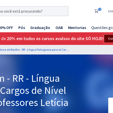
0
At
20% OFF
Pós
Graduação
OAB
Mentorias
Questões gr
 de
20% em todos os cursos avulsos do site SÓ HOJE!
Co
Prefeitura de Bonfim - RR - Língua Portuguesa para os Cargos de Nível Superior com os Professores Letícia Bastos e Wagner Sousa
m - RR - Língua
 Cargos de Nível
fessores Letícia