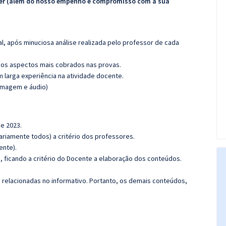
ecer (além do nosso empenho e compromisso com a sua
l, após minuciosa análise realizada pelo professor de cada
os aspectos mais cobrados nas provas.
m larga experiência na atividade docente.
(imagem e áudio)
de 2023.
riamente todos) a critério dos professores.
ente).
 ficando a critério do Docente a elaboração dos conteúdos.
s relacionadas no informativo. Portanto, os demais conteúdos,