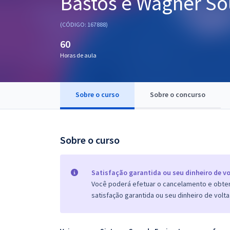
Bastos e Wagner So
Pós
(CÓDIGO: 167888)
Graduação
60
Horas de aula
OAB
Mentorias
Sobre o curso
Sobre o concurso
Questões grátis
Conteúdo gratuito
Sobre o curso
Blog
Aprovados
Satisfação garantida ou seu dinheiro de vo
Você poderá efetuar o cancelamento e obter 
satisfação garantida ou seu dinheiro de volta
Atendimento