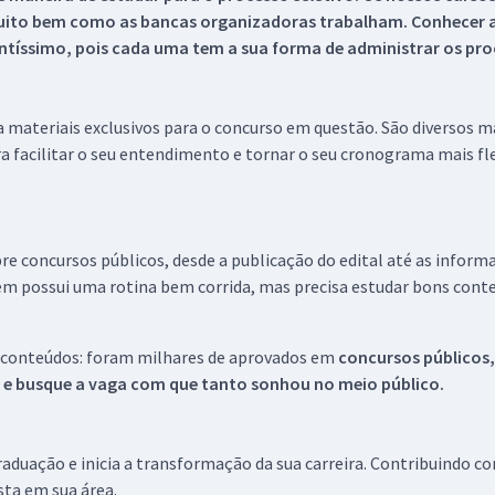
uito bem como as bancas organizadoras trabalham. Conhecer a
tíssimo, pois cada uma tem a sua forma de administrar os proc
 a materiais exclusivos para o concurso em questão. São diversos 
a facilitar o seu entendimento e tornar o seu cronograma mais fle
re concursos públicos, desde a publicação do edital até as inform
em possui uma rotina bem corrida, mas precisa estudar bons conte
 conteúdos: foram milhares de aprovados em
concursos públicos,
s e busque a vaga com que tanto sonhou no meio público.
aduação e inicia a transformação da sua carreira. Contribuindo c
ista em sua área.