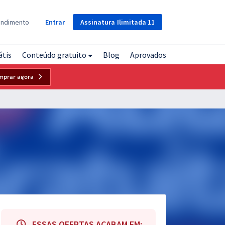
Assinatura
Ilimitada
11
endimento
Entrar
átis
Conteúdo gratuito
Blog
Aprovados
mprar agora
ESSAS OFERTAS ACABAM EM: