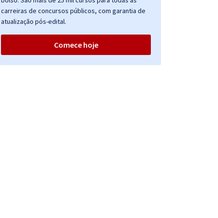
bolso. São mais de 25 mil cursos para todas as
carreiras de concursos públicos, com garantia de
atualização pós-edital.
Comece hoje