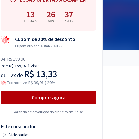
13
26
36
:
:
HORAS
MIN
SEG
Cupom de 20% de desconto
Cupom ativado:
GRAN20-OFF
De:
R$ 199,90
Por:
R$ 159,92
à vista
R$ 13,33
ou
12x de
Economize R$ 39,98 (-20%)
Comprar agora
Garantia de devolução do dinheiro em 7 dias.
Este curso inclui:
Videoaulas