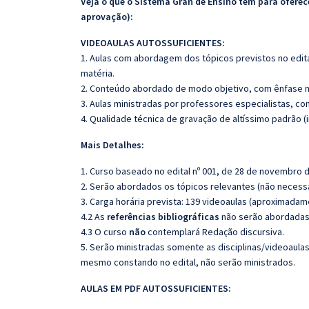
Veja o que o Sistema Gran de Ensino tem para ofer
aprovação):
VIDEOAULAS AUTOSSUFICIENTES:
1. Aulas com abordagem dos tópicos previstos no edita
matéria.
2. Conteúdo abordado de modo objetivo, com ênfase n
3. Aulas ministradas por professores especialistas, co
4. Qualidade técnica de gravação de altíssimo padrão 
Mais Detalhes:
1. Curso baseado no edital nº 001, de 28 de novembro 
2. Serão abordados os tópicos relevantes (não necessa
3. Carga horária prevista: 139 videoaulas (aproximadam
4.2 As
referências bibliográficas
não serão abordadas,
4.3 O curso
não
contemplará Redação discursiva.
5. Serão ministradas somente as disciplinas/videoaula
mesmo constando no edital, não serão ministrados.
AULAS EM PDF AUTOSSUFICIENTES: