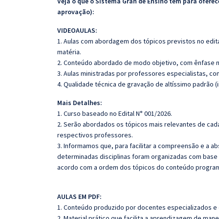
Veja o que o Sistema Gran de Ensino tem para ofer
aprovação):
VIDEOAULAS:
1. Aulas com abordagem dos tópicos previstos no edita
matéria.
2. Conteúdo abordado de modo objetivo, com ênfase n
3. Aulas ministradas por professores especialistas, co
4. Qualidade técnica de gravação de altíssimo padrão (
Mais Detalhes:
1. Curso baseado no Edital N° 001/2026.
2. Serão abordados os tópicos mais relevantes de cada
respectivos professores.
3. Informamos que, para facilitar a compreensão e a a
determinadas disciplinas foram organizadas com base n
acordo com a ordem dos tópicos do conteúdo program
AULAS EM PDF:
1. Conteúdo produzido por docentes especializados e
2. Material prático que facilita a aprendizagem de mane