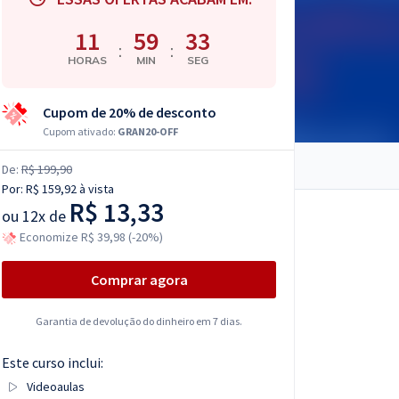
11
59
32
:
:
HORAS
MIN
SEG
Cupom de 20% de desconto
Cupom ativado:
GRAN20-OFF
De:
R$ 199,90
Por:
R$ 159,92
à vista
R$ 13,33
ou
12x de
Economize R$ 39,98 (-20%)
Comprar agora
Garantia de devolução do dinheiro em 7 dias.
Este curso inclui:
Videoaulas