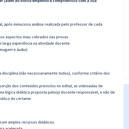
ecer (além do nosso empenho e compromisso com a sua
l, após minuciosa análise realizada pelo professor de cada
os aspectos mais cobrados nas provas.
m larga experiência na atividade docente.
imagem e áudio).
 disciplina (não necessariamente todos), conforme critério dos
bsorção dos conteúdos previstos no edital, as videoaulas de
a lógica didática proposta pelo(a) docente responsável, e não de
ático do certame.
 com amplos recursos didáticos.
ira acelerada.