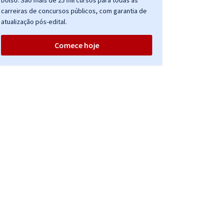
bolso. São mais de 25 mil cursos para todas as
carreiras de concursos públicos, com garantia de
atualização pós-edital.
Comece hoje