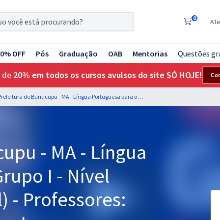
0
At
20% OFF
Pós
Graduação
OAB
Mentorias
Questões gr
 de
20% em todos os cursos avulsos do site SÓ HOJE!
Co
Prefeitura de Buriticupu - MA - Língua Portuguesa para o Grupo I - Nível Superior (Pós-edital) - Professores: Letícia Bastos e Lucas Lemos
icupu - MA - Língua
rupo I - Nível
) - Professores: