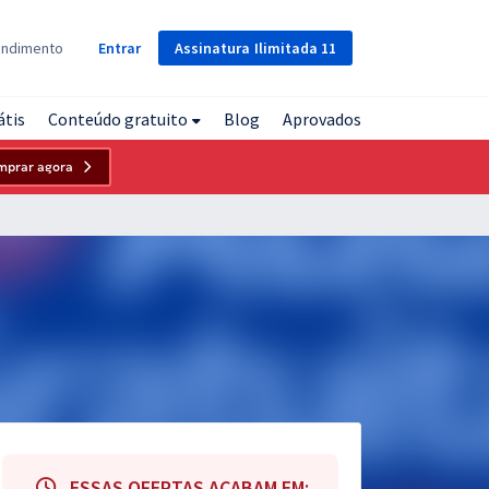
Assinatura
Ilimitada
11
endimento
Entrar
átis
Conteúdo gratuito
Blog
Aprovados
mprar agora
ESSAS OFERTAS ACABAM EM: