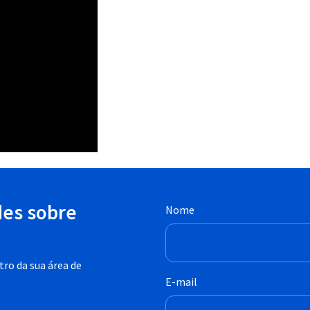
des sobre
Nome
ro da sua área de
E-mail