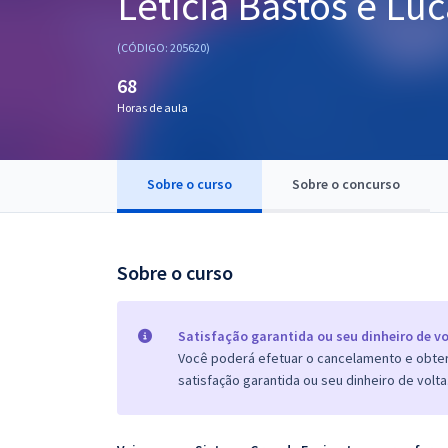
Letícia Bastos e Lu
Pós
(CÓDIGO: 205620)
Graduação
68
Horas de aula
OAB
Mentorias
Sobre o curso
Sobre o concurso
Questões grátis
Conteúdo gratuito
Sobre o curso
Blog
Aprovados
Satisfação garantida ou seu dinheiro de vo
Você poderá efetuar o cancelamento e obter 
satisfação garantida ou seu dinheiro de volta
Atendimento