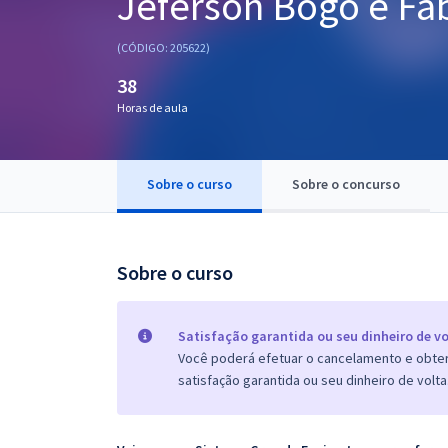
Jeferson Bogo e Fa
Pós
(CÓDIGO: 205622)
Graduação
38
Horas de aula
OAB
Mentorias
Sobre o curso
Sobre o concurso
Questões grátis
Conteúdo gratuito
Sobre o curso
Blog
Aprovados
Satisfação garantida ou seu dinheiro de vo
Você poderá efetuar o cancelamento e obter 
satisfação garantida ou seu dinheiro de volta
Atendimento