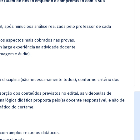
ecer (além do nosso empenho e compromisso com a sua
l, após minuciosa análise realizada pelo professor de cada
os aspectos mais cobrados nas provas.
m larga experiência na atividade docente.
imagem e áudio).
 disciplina (não necessariamente todos), conforme critério dos
bsorção dos conteúdos previstos no edital, as videoaulas de
a lógica didática proposta pelo(a) docente responsável, e não de
ático do certame.
 com amplos recursos didáticos.
ira acelerada.