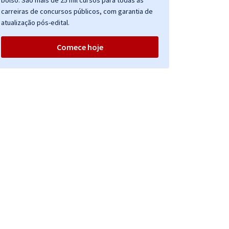
bolso. São mais de 25 mil cursos para todas as
carreiras de concursos públicos, com garantia de
atualização pós-edital.
Comece hoje