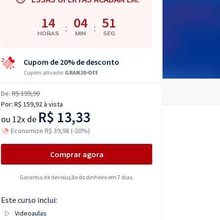
14
04
49
:
:
HORAS
MIN
SEG
Cupom de 20% de desconto
Cupom ativado:
GRAN20-OFF
De:
R$ 199,90
Por:
R$ 159,92
à vista
R$ 13,33
ou
12x de
Economize R$ 39,98 (-20%)
Comprar agora
Garantia de devolução do dinheiro em 7 dias.
Este curso inclui:
Videoaulas