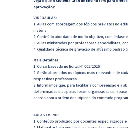
Veja o que o Sistema Gran de Ensino tem para ofer
aprovação):
VIDEOAULAS:
1. Aulas com abordagem dos tópicos previstos no edita
matéria.
2. Conteúdo abordado de modo objetivo, com ênfase n
3. Aulas ministradas por professores especialistas, co
4. Qualidade técnica de gravação de altíssimo padrão (
Mais Detalhes:
1. Curso baseado no Edital N° 001/2026.
2. Serão abordados os tópicos mais relevantes de cada
respectivos professores.
3. Informamos que, para facilitar a compreensão e a a
determinadas disciplinas foram organizadas com base n
acordo com a ordem dos tópicos do conteúdo program
AULAS EM PDF:
1. Conteúdo produzido por docentes especializados e
2. Material prático que facilita a aprendizagem de mane