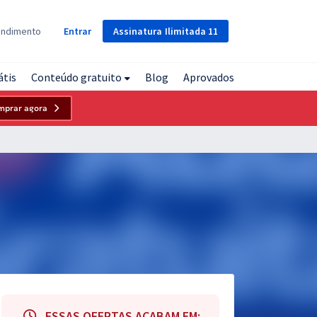
Assinatura
Ilimitada
11
endimento
Entrar
átis
Conteúdo gratuito
Blog
Aprovados
mprar agora
ESSAS OFERTAS ACABAM EM: