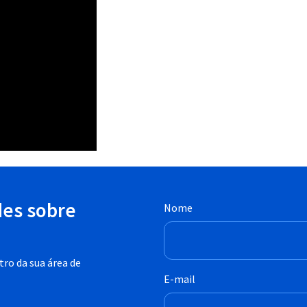
des sobre
Nome
ro da sua área de
E-mail