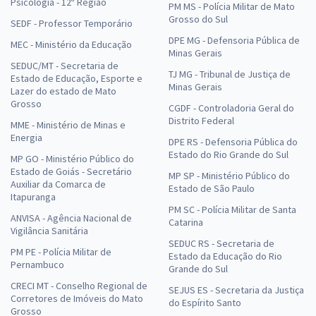
Psicologia - 12ª Região
PM MS - Polícia Militar de Mato
Grosso do Sul
SEDF - Professor Temporário
DPE MG - Defensoria Pública de
MEC - Ministério da Educação
Minas Gerais
SEDUC/MT - Secretaria de
TJ MG - Tribunal de Justiça de
Estado de Educação, Esporte e
Minas Gerais
Lazer do estado de Mato
Grosso
CGDF - Controladoria Geral do
Distrito Federal
MME - Ministério de Minas e
Energia
DPE RS - Defensoria Pública do
Estado do Rio Grande do Sul
MP GO - Ministério Público do
Estado de Goiás - Secretário
MP SP - Ministério Público do
Auxiliar da Comarca de
Estado de São Paulo
Itapuranga
PM SC - Polícia Militar de Santa
ANVISA - Agência Nacional de
Catarina
Vigilância Sanitária
SEDUC RS - Secretaria de
PM PE - Polícia Militar de
Estado da Educação do Rio
Pernambuco
Grande do Sul
CRECI MT - Conselho Regional de
SEJUS ES - Secretaria da Justiça
Corretores de Imóveis do Mato
do Espírito Santo
Grosso