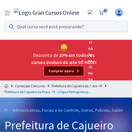
0
Assinatura Ilimitada 11
Acesso a todos os cursos. Teste grátis por 7 dias!
Assinatura OAB Até Passar
Acesso ilimitado a toda preparação para o Exame da
Desconto de
20% em todos os
Ordem, até você passar!
cursos avulsos do site SÓ HOJE!
Comprar agora
Residências Multiprofissionais
Preparação completa e intensiva para as principais
Cursos por Concurso
Prefeitura de Cajueiro da Praia - PI
residências em saúde do Brasil
Prefeitura de Cajueiro da Praia - PI - Língua Portuguesa para os Cargos de Nível Superior com a Equipe Gran - Magistério (Pos-Edital)
Concursos
PI - Administrativas, Fiscais e de Controle, Outras, Policiais, Saúde
Assinatura Ilimitada
Prefeitura de Cajueiro
Cursos 20% OFF