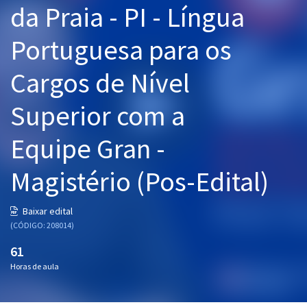
da Praia - PI - Língua
Pós
Portuguesa para os
Graduação
Cargos de Nível
OAB
Superior com a
Mentorias
Equipe Gran -
Questões grátis
Conteúdo gratuito
Magistério (Pos-Edital)
Blog
Baixar edital
Aprovados
(CÓDIGO: 208014)
61
Atendimento
Horas de aula