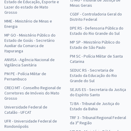
TJ MG - Tribunal de Justiça de
Estado de Educação, Esporte e
Minas Gerais
Lazer do estado de Mato
Grosso
CGDF - Controladoria Geral do
Distrito Federal
MME - Ministério de Minas e
Energia
DPE RS - Defensoria Pública do
Estado do Rio Grande do Sul
MP GO - Ministério Público do
Estado de Goiás - Secretário
MP SP - Ministério Público do
Auxiliar da Comarca de
Estado de São Paulo
Itapuranga
PM SC - Polícia Militar de Santa
ANVISA - Agência Nacional de
Catarina
Vigilância Sanitária
SEDUC RS - Secretaria de
PM PE - Polícia Militar de
Estado da Educação do Rio
Pernambuco
Grande do Sul
CRECI MT - Conselho Regional de
SEJUS ES - Secretaria da Justiça
Corretores de Imóveis do Mato
do Espírito Santo
Grosso
TJ BA - Tribunal de Justiça do
Universidade Federal de
Estado da Bahia
Catalão - UFCAT
TRF 3 - Tribunal Regional Federal
UFR - Universidade Federal de
da 3ª Região
Rondonópolis