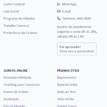
Como Comprar
WhatsApp
Loja Social
E-mail
Programa de Afiliados
Telefone: 3003-0894
Trabalhe Conosco
Horário de atendimento:
segunda a sexta (8h às 20h),
Preferência de Cookies
sábado (9h às 13h).
Foi aprovado?
Envie-nos a sua história!
CURSOS ONLINE
PÁGINAS ÚTEIS
Assinatura Ilimitada
Depoimentos
Coaching para Concursos
Material Grátis
Exame de Ordem
Aulas ao Vivo
Graduação
Aulas Grátis
Pós-Graduação
Sugerir Curso