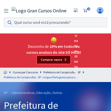
0
Assinatura Ilimitada 11
Acesso a todos os cursos. Teste grátis por 7 dias!
Assinatura OAB Até Passar
Acesso ilimitado a toda preparação para o Exame da
Desconto de
20% em todos os
Ordem, até você passar!
cursos avulsos do site SÓ HOJE!
Comprar agora
Residências Multiprofissionais
Preparação completa e intensiva para as principais
Cursos por Concurso
Prefeitura de Carapicuíba - SP
residências em saúde do Brasil
Prefeitura de Carapicuíba - SP - Língua Portuguesa para os Cargos de Nível Superior com a Equipe Gran
Concursos
SP - Administrativas, Educação, Outras
Assinatura Ilimitada
Prefeitura de
Cursos 20% OFF