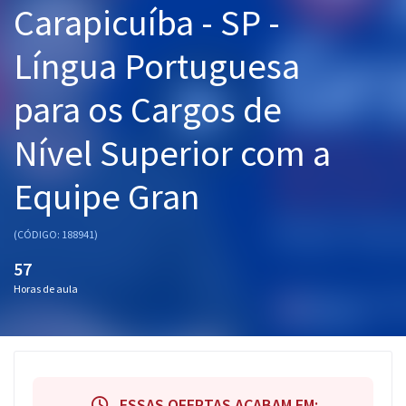
Carapicuíba - SP -
Pós
Língua Portuguesa
Graduação
para os Cargos de
OAB
Nível Superior com a
Mentorias
Equipe Gran
Questões grátis
Conteúdo gratuito
(CÓDIGO: 188941)
Blog
57
Horas de aula
Aprovados
Atendimento
ESSAS OFERTAS ACABAM EM: