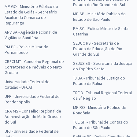
Estado do Rio Grande do Sul
MP GO - Ministério Público do
Estado de Goiás - Secretário
MP SP - Ministério Público do
Auxiliar da Comarca de
Estado de São Paulo
Itapuranga
PM SC - Polícia Militar de Santa
ANVISA - Agência Nacional de
Catarina
Vigilância Sanitária
SEDUC RS - Secretaria de
PM PE - Polícia Militar de
Estado da Educação do Rio
Pernambuco
Grande do Sul
CRECI MT - Conselho Regional de
SEJUS ES - Secretaria da Justiça
Corretores de Imóveis do Mato
do Espírito Santo
Grosso
TJ BA - Tribunal de Justiça do
Universidade Federal de
Estado da Bahia
Catalão - UFCAT
TRF 3 - Tribunal Regional Federal
UFR - Universidade Federal de
da 3ª Região
Rondonópolis
MP RO - Ministério Público de
CRA MS - Conselho Regional de
Rondônia
Administração do Mato Grosso
do Sul
TCE SP - Tribunal de Contas do
Estado de São Paulo
UFJ - Universidade Federal de
Jataí
Politec PE - Polícia Científica de