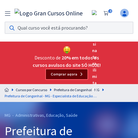
0
Assinatura Ilimitada 11
Acesso a todos os cursos. Teste grátis por 7 dias!
Assinatura OAB Até Passar
Acesso ilimitado a toda preparação para o Exame da
Desconto de
20% em todos os
Ordem, até você passar!
cursos avulsos do site SÓ HOJE!
Comprar agora
Residências Multiprofissionais
Preparação completa e intensiva para as principais
Cursos por Concurso
Prefeitura de Congonhal - MG
residências em saúde do Brasil
Prefeitura de Congonhal - MG - Especialista de Educação (Pós-Edital)
Concursos
MG - Administrativas, Educação, Saúde
Assinatura Ilimitada
Prefeitura de
Cursos 20% OFF