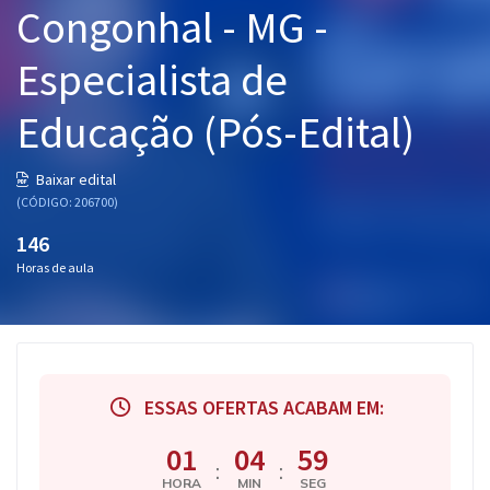
Congonhal - MG -
Pós
Especialista de
Graduação
Educação (Pós-Edital)
OAB
Mentorias
Baixar edital
(CÓDIGO: 206700)
Questões grátis
146
Horas de aula
Conteúdo gratuito
Blog
Aprovados
ESSAS OFERTAS ACABAM EM:
Atendimento
01
04
58
:
:
HORA
MIN
SEG