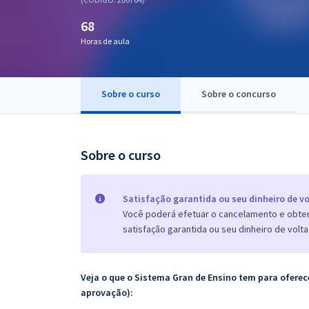
Pós
68
Graduação
Horas de aula
OAB
Sobre o curso
Sobre o concurso
Mentorias
Questões grátis
Sobre o curso
Conteúdo gratuito
Blog
Satisfação garantida ou seu dinheiro de vo
Você poderá efetuar o cancelamento e obter 
Aprovados
satisfação garantida ou seu dinheiro de volta
Atendimento
Veja o que o Sistema Gran de Ensino tem para ofer
aprovação):