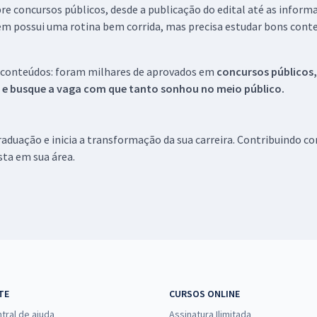
re concursos públicos, desde a publicação do edital até as inform
em possui uma rotina bem corrida, mas precisa estudar bons conte
 conteúdos: foram milhares de aprovados em
concursos públicos,
s e busque a vaga com que tanto sonhou no meio público.
aduação e inicia a transformação da sua carreira. Contribuindo c
ista em sua área.
TE
CURSOS ONLINE
tral de ajuda
Assinatura Ilimitada