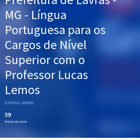
Pós
MG - Língua
Graduação
Portuguesa para os
OAB
Cargos de Nível
Mentorias
Superior com o
Questões grátis
Professor Lucas
Conteúdo gratuito
Lemos
Blog
Aprovados
(CÓDIGO: 202063)
59
Atendimento
Horas de aula