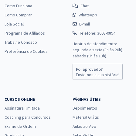
Como Funciona
Chat
Como Comprar
WhatsApp
Loja Social
E-mail
Programa de Afiliados
Telefone: 3003-0894
Trabalhe Conosco
Horário de atendimento:
segunda a sexta (8h às 20h),
Preferência de Cookies
sábado (9h às 13h).
Foi aprovado?
Envie-nos a sua história!
CURSOS ONLINE
PÁGINAS ÚTEIS
Assinatura Ilimitada
Depoimentos
Coaching para Concursos
Material Grátis
Exame de Ordem
Aulas ao Vivo
Graduação
Aulas Grátis