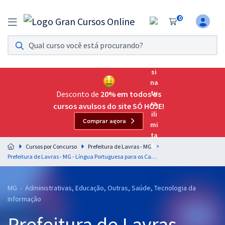
0
Assinatura Ilimitada 11
Acesso a todos os cursos. Teste grátis por 7 dias!
Assinatura OAB Até Passar
Acesso ilimitado a toda preparação para o Exame da
Desconto de
20% em todos os
Ordem, até você passar!
cursos avulsos do site SÓ HOJE!
Comprar agora
Residências Multiprofissionais
Preparação completa e intensiva para as principais
Cursos por Concurso
Prefeitura de Lavras - MG
residências em saúde do Brasil
Prefeitura de Lavras - MG - Língua Portuguesa para os Cargos de Nível Superior com o Professor Lucas Lemos
Concursos
MG - Administrativas, Educação, Outras, Saúde, Tecnologia da
Assinatura Ilimitada
Informação
Cursos 20% OFF
Prefeitura de Lavras -