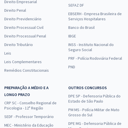
Direito Empresarial
SEFAZ DF
Direito Penal
EBSERH - Empresa Brasileira de
Direito Previdenciário
Serviços Hospitalares
Direito Processual Civil
Banco do Brasil
Direito Processual Penal
IBGE
Direito Tributário
INSS - Instituto Nacional do
Seguro Social
Leis
PRF - Polícia Rodoviária Federal
Leis Complementares
PND
Remédios Constitucionais
PREPARAÇÃO A MÉDIO E A
OUTROS CONCURSOS
LONGO PRAZO
DPE SP - Defensoria Pública do
Estado de São Paulo
CRP SC - Conselho Regional de
Psicologia - 12ª Região
PM MS - Polícia Militar de Mato
Grosso do Sul
SEDF - Professor Temporário
DPE MG - Defensoria Pública de
MEC - Ministério da Educação