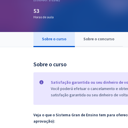
Pós
53
Graduação
Horas de aula
OAB
Sobre o curso
Sobre o concurso
Mentorias
Questões grátis
Sobre o curso
Conteúdo gratuito
Blog
Satisfação garantida ou seu dinheiro de vo
Você poderá efetuar o cancelamento e obter 
Aprovados
satisfação garantida ou seu dinheiro de volta
Atendimento
Veja o que o Sistema Gran de Ensino tem para ofer
aprovação):