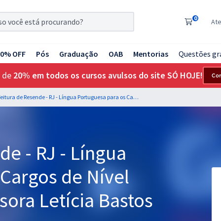
0
At
20% OFF
Pós
Graduação
OAB
Mentorias
Questões gr
 de
20% em todos os cursos avulsos do site SÓ HOJE!
Co
Prefeitura de Resende - RJ - Língua Portuguesa para os Cargos de Nível Médio com a Professora Letícia Bastos
de - RJ - Língua
 Cargos de Nível
ora Letícia Bastos