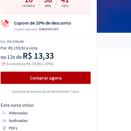
:
:
HORAS
MIN
SEG
Cupom de 20% de desconto
Cupom ativado:
GRAN20-OFF
De:
R$ 199,90
Por:
R$ 159,92
à vista
R$ 13,33
ou
12x de
Economize R$ 39,98 (-20%)
Comprar agora
Garantia de devolução do dinheiro em 7 dias.
Este curso inclui:
Videoaulas
Audioaulas
PDFs