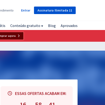
Assinatura
Ilimitada
11
endimento
Entrar
átis
Conteúdo gratuito
Blog
Aprovados
mprar agora
ESSAS OFERTAS ACABAM EM:
16
58
40