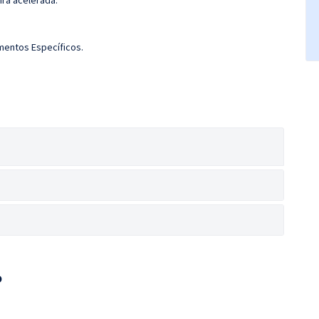
ira acelerada.
imentos Específicos.
o