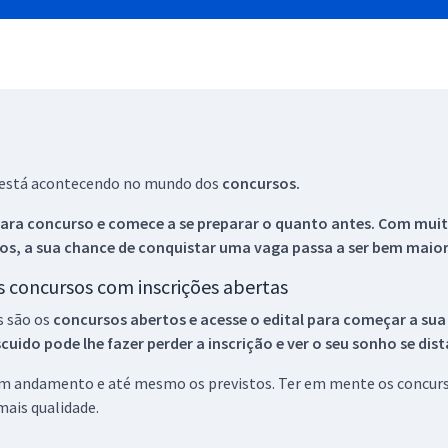
ue está acontecendo no mundo dos
concursos.
ara concurso e comece a se preparar o quanto antes. Com muita
os, a sua chance de conquistar uma vaga passa a ser bem maior
os concursos com inscrições abertas
s são os
concursos abertos e acesse o edital para começar a sua
ido pode lhe fazer perder a inscrição e ver o seu sonho se dis
 em andamento e até mesmo os previstos. Ter em mente os concurso
ais qualidade.