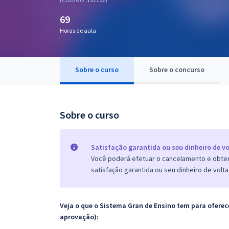
Pós
69
Graduação
Horas de aula
OAB
Sobre o curso
Sobre o concurso
Mentorias
Questões grátis
Sobre o curso
Conteúdo gratuito
Blog
Satisfação garantida ou seu dinheiro de vo
Você poderá efetuar o cancelamento e obter 
Aprovados
satisfação garantida ou seu dinheiro de volta
Atendimento
Veja o que o Sistema Gran de Ensino tem para ofer
aprovação):