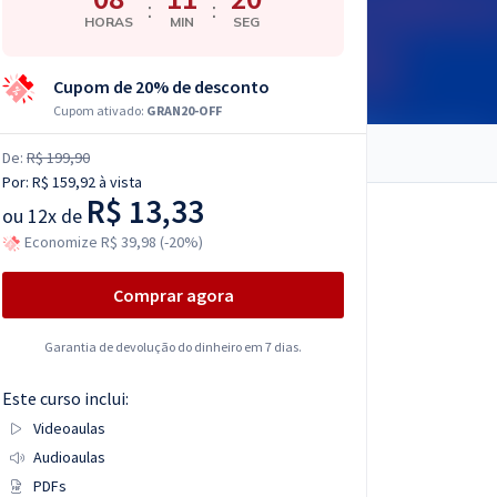
:
:
HORAS
MIN
SEG
Cupom de 20% de desconto
Cupom ativado:
GRAN20-OFF
De:
R$ 199,90
Por:
R$ 159,92
à vista
R$ 13,33
ou
12x de
Economize R$ 39,98 (-20%)
Comprar agora
Garantia de devolução do dinheiro em 7 dias.
Este curso inclui:
Videoaulas
Audioaulas
PDFs