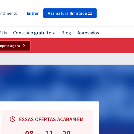
Assinatura
Ilimitada
11
endimento
Entrar
átis
Conteúdo gratuito
Blog
Aprovados
mprar agora
ESSAS OFERTAS ACABAM EM:
08
11
18