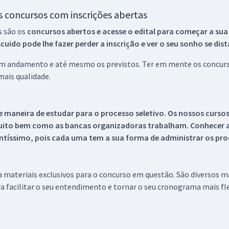
os concursos com inscrições abertas
s são os
concursos abertos e acesse o edital para começar a sua
ido pode lhe fazer perder a inscrição e ver o seu sonho se dis
 em andamento e até mesmo os previstos. Ter em mente os concurso
ais qualidade.
 maneira de estudar para o processo seletivo. Os nossos curso
uito bem como as bancas organizadoras trabalham. Conhecer a
tíssimo, pois cada uma tem a sua forma de administrar os proc
 a materiais exclusivos para o concurso em questão. São diversos 
a facilitar o seu entendimento e tornar o seu cronograma mais fle