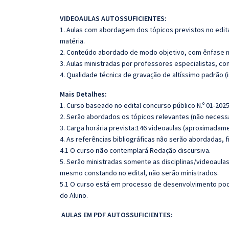
VIDEOAULAS AUTOSSUFICIENTES:
1. Aulas com abordagem dos tópicos previstos no edita
matéria.
2. Conteúdo abordado de modo objetivo, com ênfase n
3. Aulas ministradas por professores especialistas, co
4. Qualidade técnica de gravação de altíssimo padrão 
Mais Detalhes:
1. Curso baseado no edital concurso público N.º 01-2025
2. Serão abordados os tópicos relevantes (não necessa
3. Carga horária prevista:146 videoaulas (aproximadame
4. As referências bibliográficas não serão abordadas, 
4.1 O curso
não
contemplará Redação discursiva.
5. Serão ministradas somente as disciplinas/videoaula
mesmo constando no edital, não serão ministrados.
5.1 O curso está em processo de desenvolvimento pode
do Aluno.
AULAS EM PDF AUTOSSUFICIENTES: