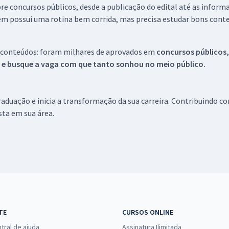
re concursos públicos, desde a publicação do edital até as inform
em possui uma rotina bem corrida, mas precisa estudar bons conte
 conteúdos: foram milhares de aprovados em
concursos públicos,
s e busque a vaga com que tanto sonhou no meio público.
aduação e inicia a transformação da sua carreira. Contribuindo c
ista em sua área.
TE
CURSOS ONLINE
tral de ajuda
Assinatura Ilimitada