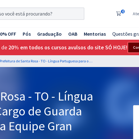
0
At
20% OFF
Pós
Graduação
OAB
Mentorias
Questões gr
 de
20% em todos os cursos avulsos do site SÓ HOJE!
Co
Prefeitura de Santa Rosa - TO - Língua Portuguesa para o Cargo de Guarda Civil Municipal com a Equipe Gran
 Rosa - TO - Língua
Cargo de Guarda
 a Equipe Gran