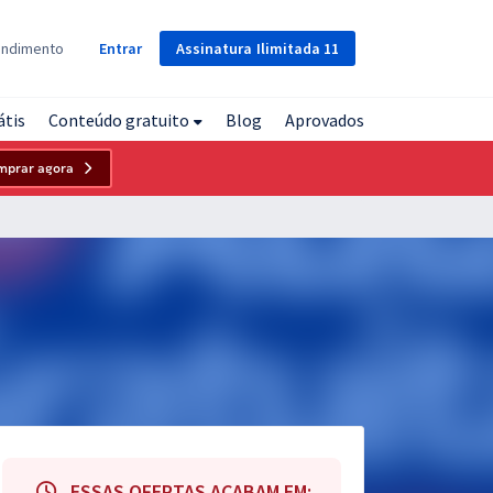
Assinatura
Ilimitada
11
endimento
Entrar
átis
Conteúdo gratuito
Blog
Aprovados
mprar agora
ESSAS OFERTAS ACABAM EM: