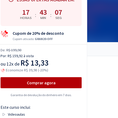
17
43
06
:
:
HORAS
MIN
SEG
Cupom de 20% de desconto
Cupom ativado:
GRAN20-OFF
De:
R$ 199,90
Por:
R$ 159,92
à vista
R$ 13,33
ou
12x de
Economize R$ 39,98 (-20%)
Comprar agora
Garantia de devolução do dinheiro em 7 dias.
Este curso inclui:
Videoaulas