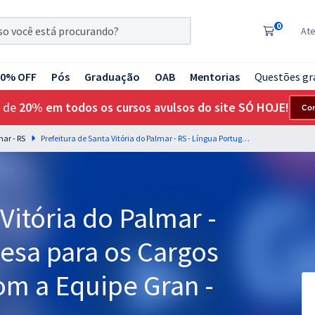
0
At
20% OFF
Pós
Graduação
OAB
Mentorias
Questões gr
 de
20% em todos os cursos avulsos do site SÓ HOJE!
Co
mar - RS
Prefeitura de Santa Vitória do Palmar - RS - Língua Portuguesa para os Cargos de Nível Superior com a Equipe Gran - Educação
Vitória do Palmar -
esa para os Cargos
om a Equipe Gran -