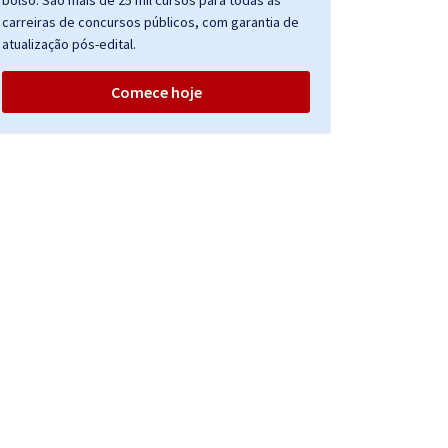
bolso. São mais de 25 mil cursos para todas as
carreiras de concursos públicos, com garantia de
atualização pós-edital.
Comece hoje