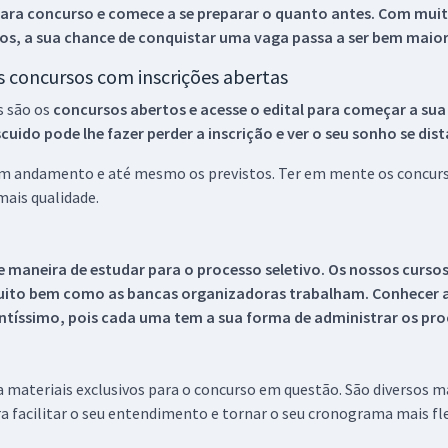
ara concurso e comece a se preparar o quanto antes. Com muita
os, a sua chance de conquistar uma vaga passa a ser bem maior
os concursos com inscrições abertas
s são os
concursos abertos e acesse o edital para começar a sua
ido pode lhe fazer perder a inscrição e ver o seu sonho se dis
 em andamento e até mesmo os previstos. Ter em mente os concurso
ais qualidade.
 maneira de estudar para o processo seletivo. Os nossos curso
uito bem como as bancas organizadoras trabalham. Conhecer a
tíssimo, pois cada uma tem a sua forma de administrar os proc
 a materiais exclusivos para o concurso em questão. São diversos 
a facilitar o seu entendimento e tornar o seu cronograma mais fle