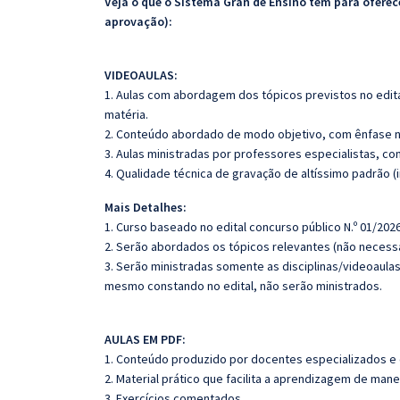
Veja o que o Sistema Gran de Ensino tem para ofer
aprovação):
VIDEOAULAS:
1. Aulas com abordagem dos tópicos previstos no edita
matéria.
2. Conteúdo abordado de modo objetivo, com ênfase n
3. Aulas ministradas por professores especialistas, co
4. Qualidade técnica de gravação de altíssimo padrão 
Mais Detalhes:
1. Curso baseado no edital concurso público N.º 01/2026
2. Serão abordados os tópicos relevantes (não necessa
3. Serão ministradas somente as disciplinas/videoaula
mesmo constando no edital, não serão ministrados.
AULAS EM PDF:
1. Conteúdo produzido por docentes especializados e
2. Material prático que facilita a aprendizagem de mane
3. Exercícios comentados.