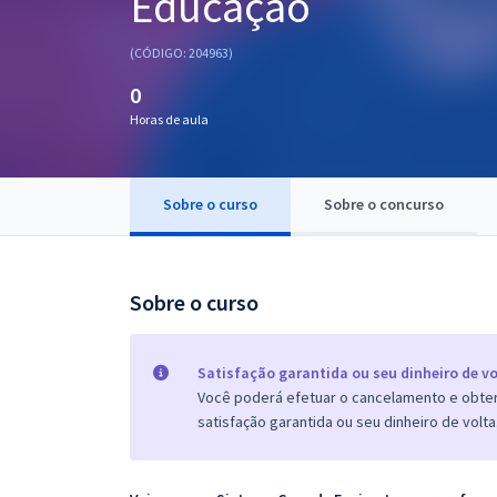
Educação
Pós
(CÓDIGO: 204963)
Graduação
0
Horas de aula
OAB
Mentorias
Sobre o curso
Sobre o concurso
Questões grátis
Conteúdo gratuito
Sobre o curso
Blog
Aprovados
Satisfação garantida ou seu dinheiro de vo
Você poderá efetuar o cancelamento e obter 
satisfação garantida ou seu dinheiro de volta
Atendimento