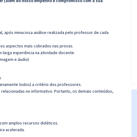
ecer (além do nosso empenho e compromisso com a sua
l, após minuciosa análise realizada pelo professor de cada
os aspectos mais cobrados nas provas.
m larga experiência na atividade docente.
(imagem e áudio)
.
riamente todos) a critério dos professores.
s relacionadas no informativo. Portanto, os demais conteúdos,
 com amplos recursos didáticos.
ira acelerada.