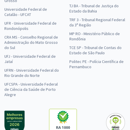
Grosso
TJ BA - Tribunal de Justiça do
Universidade Federal de
Estado da Bahia
Catalão - UFCAT
TRF 3 - Tribunal Regional Federal
UFR - Universidade Federal de
da 3ª Região
Rondonópolis
MP RO - Ministério Público de
CRA MS - Conselho Regional de
Rondônia
Administração do Mato Grosso
do Sul
TCE SP - Tribunal de Contas do
Estado de São Paulo
UFJ - Universidade Federal de
Jataí
Politec PE - Polícia Científica de
Pernambuco
UFRN - Universidade Federal do
Rio Grande do Norte
UFCSPA - Universidade Federal
de Ciência da Saúde de Porto
Alegre
RA 1000