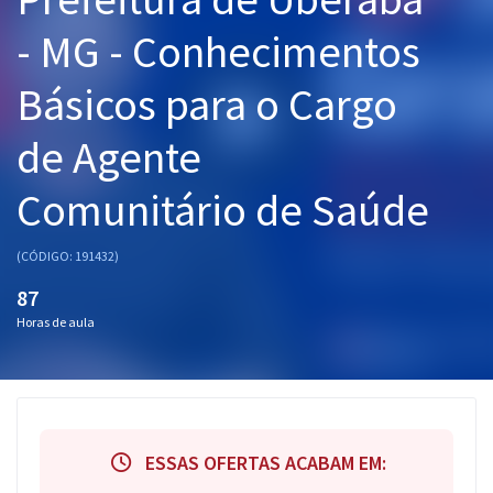
Pós
- MG - Conhecimentos
Graduação
Básicos para o Cargo
OAB
de Agente
Mentorias
Comunitário de Saúde
Questões grátis
(CÓDIGO: 191432)
Conteúdo gratuito
87
Blog
Horas de aula
Aprovados
Atendimento
ESSAS OFERTAS ACABAM EM: