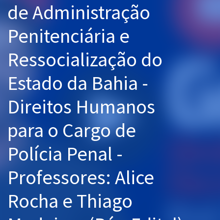
de Administração
Pós
Penitenciária e
Graduação
Ressocialização do
OAB
Estado da Bahia -
Mentorias
Direitos Humanos
Questões grátis
Conteúdo gratuito
para o Cargo de
Blog
Polícia Penal -
Aprovados
Professores: Alice
Atendimento
Rocha e Thiago