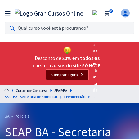
0
Assinatura Ilimitada 11
Acesso a todos os cursos. Teste grátis por 7 dias!
Assinatura OAB Até Passar
Acesso ilimitado a toda preparação para o Exame da
Desconto de
20% em todos os
Ordem, até você passar!
cursos avulsos do site SÓ HOJE!
Comprar agora
Residências Multiprofissionais
Preparação completa e intensiva para as principais
Cursos por Concurso
SEAP/BA
residências em saúde do Brasil
SEAP BA - Secretaria de Administração Penitenciária e Ressocialização do Estado da Bahia - Direitos Humanos para o Cargo de Polícia Penal - Professores: Alice Rocha e Thiago Medeiros (Pós-Edital)
Concursos
BA - Policiais
Assinatura Ilimitada
SEAP BA - Secretaria
Cursos 20% OFF