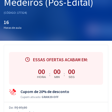
Medeiros (Pós-Edital)
(CÓDIGO: 177324)
16
Horas de aula
ESSAS OFERTAS ACABAM EM:
00
00
00
:
:
HORA
MIN
SEG
Cupom de 20% de desconto
Cupom ativado:
GRAN20-OFF
De:
R$ 89,80