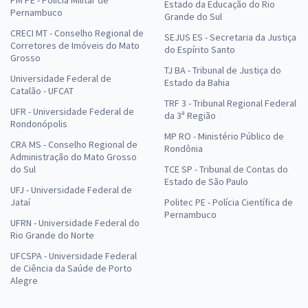
Estado da Educação do Rio
Pernambuco
Grande do Sul
CRECI MT - Conselho Regional de
SEJUS ES - Secretaria da Justiça
Corretores de Imóveis do Mato
do Espírito Santo
Grosso
TJ BA - Tribunal de Justiça do
Universidade Federal de
Estado da Bahia
Catalão - UFCAT
TRF 3 - Tribunal Regional Federal
UFR - Universidade Federal de
da 3ª Região
Rondonópolis
MP RO - Ministério Público de
CRA MS - Conselho Regional de
Rondônia
Administração do Mato Grosso
do Sul
TCE SP - Tribunal de Contas do
Estado de São Paulo
UFJ - Universidade Federal de
Jataí
Politec PE - Polícia Científica de
Pernambuco
UFRN - Universidade Federal do
Rio Grande do Norte
UFCSPA - Universidade Federal
de Ciência da Saúde de Porto
Alegre