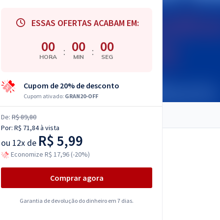
ESSAS OFERTAS ACABAM EM:
00
00
00
:
:
HORA
MIN
SEG
Cupom de 20% de desconto
Cupom ativado:
GRAN20-OFF
De:
R$ 89,80
Por:
R$ 71,84
à vista
R$ 5,99
ou
12x de
Economize R$ 17,96 (-20%)
Comprar agora
Garantia de devolução do dinheiro em 7 dias.