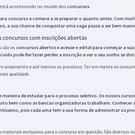
ue está acontecendo no mundo dos
concursos.
ara concurso e comece a se preparar o quanto antes. Com muita
os, a sua chance de conquistar uma vaga passa a ser bem maior
os concursos com inscrições abertas
s são os
concursos abertos e acesse o edital para começar a sua
ido pode lhe fazer perder a inscrição e ver o seu sonho se dis
 em andamento e até mesmo os previstos. Ter em mente os concurso
ais qualidade.
 maneira de estudar para o processo seletivo. Os nossos curso
uito bem como as bancas organizadoras trabalham. Conhecer a
tíssimo, pois cada uma tem a sua forma de administrar os proc
 a materiais exclusivos para o concurso em questão. São diversos 