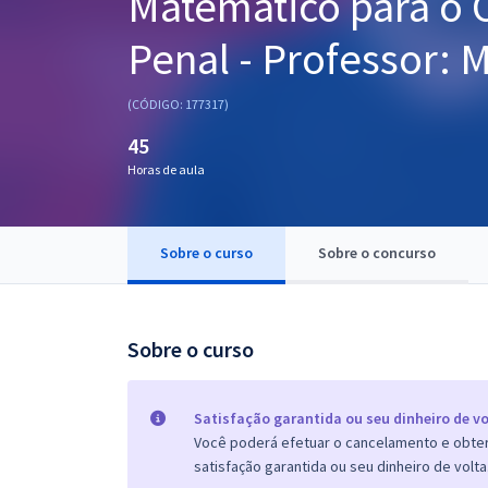
Matemático para o C
Pós
Penal - Professor: 
Graduação
(CÓDIGO: 177317)
OAB
45
Mentorias
Horas de aula
Questões grátis
Sobre o curso
Sobre o concurso
Conteúdo gratuito
Blog
Sobre o curso
Aprovados
Atendimento
Satisfação garantida ou seu dinheiro de vo
Você poderá efetuar o cancelamento e obter 
satisfação garantida ou seu dinheiro de volta