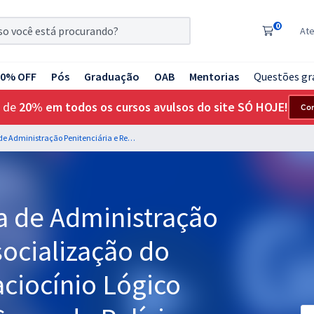
0
At
20% OFF
Pós
Graduação
OAB
Mentorias
Questões gr
 de
20% em todos os cursos avulsos do site SÓ HOJE!
Co
SEAP BA - Secretaria de Administração Penitenciária e Ressocialização do Estado da Bahia - Raciocínio Lógico Matemático para o Cargo de Polícia Penal - Professor: Marcelo Leite
a de Administração
socialização do
aciocínio Lógico