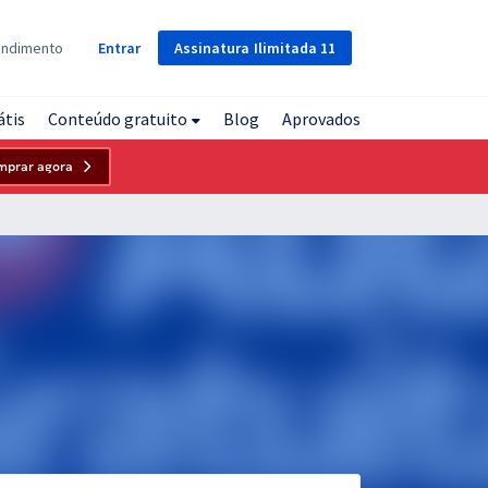
Assinatura
Ilimitada
11
endimento
Entrar
átis
Conteúdo gratuito
Blog
Aprovados
mprar agora