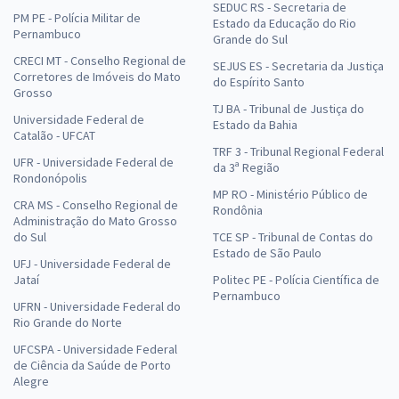
SEDUC RS - Secretaria de
PM PE - Polícia Militar de
Estado da Educação do Rio
Pernambuco
Grande do Sul
CRECI MT - Conselho Regional de
SEJUS ES - Secretaria da Justiça
Corretores de Imóveis do Mato
do Espírito Santo
Grosso
TJ BA - Tribunal de Justiça do
Universidade Federal de
Estado da Bahia
Catalão - UFCAT
TRF 3 - Tribunal Regional Federal
UFR - Universidade Federal de
da 3ª Região
Rondonópolis
MP RO - Ministério Público de
CRA MS - Conselho Regional de
Rondônia
Administração do Mato Grosso
do Sul
TCE SP - Tribunal de Contas do
Estado de São Paulo
UFJ - Universidade Federal de
Jataí
Politec PE - Polícia Científica de
Pernambuco
UFRN - Universidade Federal do
Rio Grande do Norte
UFCSPA - Universidade Federal
de Ciência da Saúde de Porto
Alegre