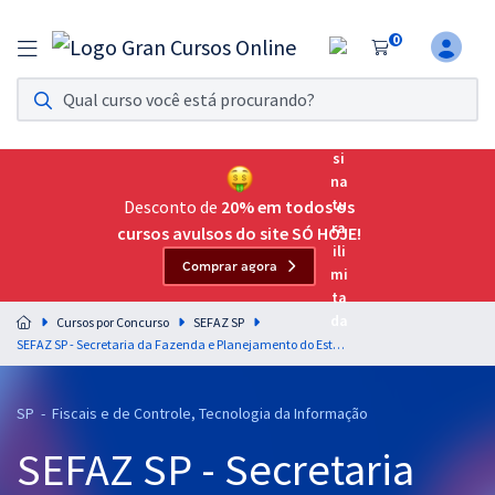
0
Assinatura Ilimitada 11
Acesso a todos os cursos. Teste grátis por 7 dias!
Assinatura OAB Até Passar
Acesso ilimitado a toda preparação para o Exame da
Desconto de
20% em todos os
Ordem, até você passar!
cursos avulsos do site SÓ HOJE!
Comprar agora
Residências Multiprofissionais
Preparação completa e intensiva para as principais
Cursos por Concurso
SEFAZ SP
residências em saúde do Brasil
SEFAZ SP - Secretaria da Fazenda e Planejamento do Estado de São Paulo - Direito Civil para o Cargo de Auditor Fiscal da Receita Estadual - Área de Conhecimento: Tecnologia de Informação e Comunicação - Professor: Dicler Ferreira
Concursos
SP - Fiscais e de Controle, Tecnologia da Informação
Assinatura Ilimitada
SEFAZ SP - Secretaria
Cursos 20% OFF