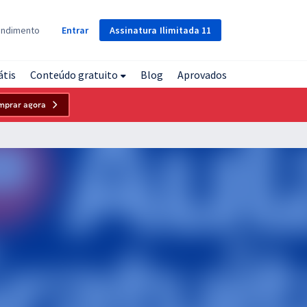
Assinatura
Ilimitada
11
endimento
Entrar
átis
Conteúdo gratuito
Blog
Aprovados
mprar agora