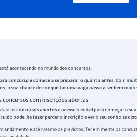
ue está acontecendo no mundo dos
concursos.
ara concurso e comece a se preparar o quanto antes. Com muita
os, a sua chance de conquistar uma vaga passa a ser bem maior
os concursos com inscrições abertas
s são os
concursos abertos e acesse o edital para começar a sua
ido pode lhe fazer perder a inscrição e ver o seu sonho se dis
 em andamento e até mesmo os previstos. Ter em mente os concurso
ais qualidade.