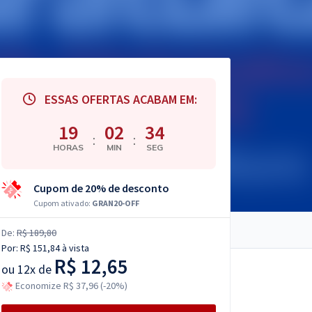
ESSAS OFERTAS ACABAM EM:
19
02
33
:
:
HORAS
MIN
SEG
Cupom de 20% de desconto
Cupom ativado:
GRAN20-OFF
De:
R$ 189,80
Por:
R$ 151,84
à vista
R$ 12,65
ou
12x de
Economize R$ 37,96 (-20%)