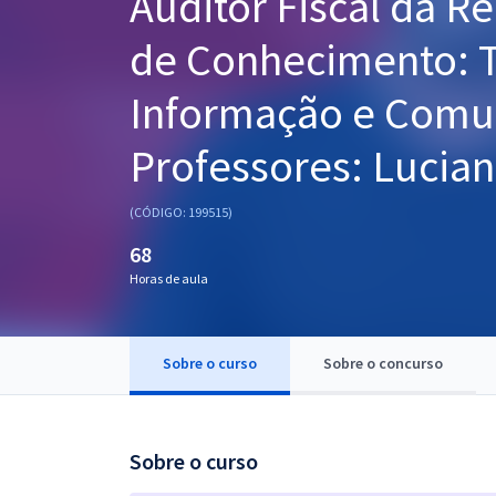
Auditor Fiscal da Re
Pós
de Conhecimento: T
Graduação
Informação e Comu
OAB
Professores: Lucian
Mentorias
(CÓDIGO: 199515)
Questões grátis
68
Conteúdo gratuito
Horas de aula
Blog
Aprovados
Sobre o curso
Sobre o concurso
Atendimento
Sobre o curso