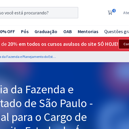
0
At
20% OFF
Pós
Graduação
OAB
Mentorias
Questões gr
 de
20% em todos os cursos avulsos do site SÓ HOJE!
Co
SEFAZ SP - Secretaria da Fazenda e Planejamento do Estado de São Paulo - Direito Constitucional para o Cargo de Auditor Fiscal da Receita Estadual - Área de Conhecimento: Tecnologia de Informação e Comunicação - Professores: Luciano e Francion
ia da Fazenda e
tado de São Paulo -
nal para o Cargo de