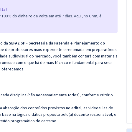
lta!
100% do dinheiro de volta em até 7 dias. Aqui, no Gran, é
.
co da
SEFAZ SP - Secretaria da Fazenda e Planejamento do
ipe de professores mais experiente e renomada em preparatórios.
lidade audiovisual do mercado, você também contará com materiais
promisso com o que há de mais técnico e fundamental para seus
e oferecemos.
cada disciplina (não necessariamente todos), conforme critério
 a absorção dos conteúdos previstos no edital, as videoaulas de
 base na lógica didática proposta pelo(a) docente responsável, e
teúdo programático do certame.