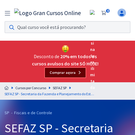
0
Assinatura Ilimitada 11
Acesso a todos os cursos. Teste grátis por 7 dias!
Assinatura OAB Até Passar
Acesso ilimitado a toda preparação para o Exame da
Desconto de
20% em todos os
Ordem, até você passar!
cursos avulsos do site SÓ HOJE!
Comprar agora
Residências Multiprofissionais
Preparação completa e intensiva para as principais
Cursos por Concurso
SEFAZ SP
residências em saúde do Brasil
SEFAZ SP - Secretaria da Fazenda e Planejamento do Estado de São Paulo - Direito Financeiro para o cargo de Auditor Fiscal da Receita Estadual - Gestão Tributária - Professores João Leles, Anderson Ferreira e Amanda Aires
Concursos
SP - Fiscais e de Controle
Assinatura Ilimitada
SEFAZ SP - Secretaria
Cursos 20% OFF