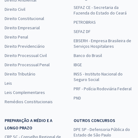
Direito Ambiental
SEFAZ CE - Secretaria da
Direito Civil
Fazenda do Estado do Ceará
Direito Constitucional
PETROBRAS
Direito Empresarial
SEFAZ DF
Direito Penal
EBSERH - Empresa Brasileira de
Direito Previdenciário
Serviços Hospitalares
Direito Processual Civil
Banco do Brasil
Direito Processual Penal
IBGE
Direito Tributário
INSS - Instituto Nacional do
Seguro Social
Leis
PRF - Polícia Rodoviária Federal
Leis Complementares
PND
Remédios Constitucionais
PREPARAÇÃO A MÉDIO E A
OUTROS CONCURSOS
LONGO PRAZO
DPE SP - Defensoria Pública do
Estado de São Paulo
CRP SC - Conselho Regional de