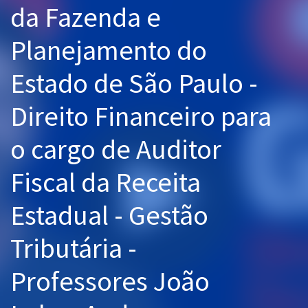
da Fazenda e
Pós
Planejamento do
Graduação
Estado de São Paulo -
OAB
Direito Financeiro para
Mentorias
o cargo de Auditor
Questões grátis
Conteúdo gratuito
Fiscal da Receita
Blog
Estadual - Gestão
Aprovados
Tributária -
Atendimento
Professores João