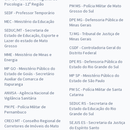
Psicologia - 12ª Região
PM MS - Polícia Militar de Mato
Grosso do Sul
SEDF - Professor Temporário
DPE MG - Defensoria Pública de
MEC - Ministério da Educação
Minas Gerais
SEDUC/MT - Secretaria de
TJ MG - Tribunal de Justiça de
Estado de Educação, Esporte e
Minas Gerais
Lazer do estado de Mato
Grosso
CGDF - Controladoria Geral do
Distrito Federal
MME - Ministério de Minas e
Energia
DPE RS - Defensoria Pública do
Estado do Rio Grande do Sul
MP GO - Ministério Público do
Estado de Goiás - Secretário
MP SP - Ministério Público do
Auxiliar da Comarca de
Estado de São Paulo
Itapuranga
PM SC - Polícia Militar de Santa
ANVISA - Agência Nacional de
Catarina
Vigilância Sanitária
SEDUC RS - Secretaria de
PM PE - Polícia Militar de
Estado da Educação do Rio
Pernambuco
Grande do Sul
CRECI MT - Conselho Regional de
SEJUS ES - Secretaria da Justiça
Corretores de Imóveis do Mato
do Espírito Santo