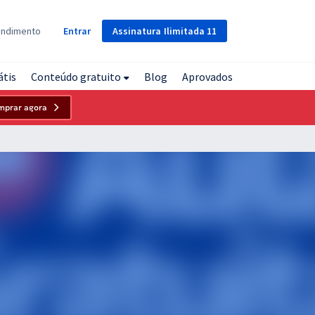
Assinatura
Ilimitada
11
endimento
Entrar
átis
Conteúdo gratuito
Blog
Aprovados
mprar agora