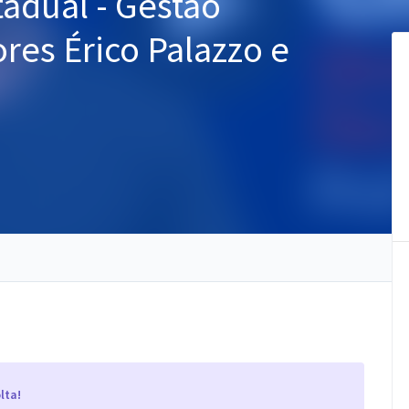
tadual - Gestão
ores Érico Palazzo e
lta!