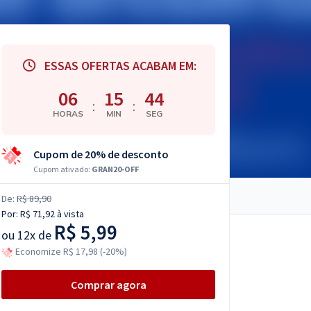
ESSAS OFERTAS ACABAM EM:
06
15
42
:
:
HORAS
MIN
SEG
Cupom de 20% de desconto
Cupom ativado:
GRAN20-OFF
De:
R$ 89,90
Por:
R$ 71,92
à vista
R$ 5,99
ou
12x de
Economize R$ 17,98 (-20%)
Comprar agora