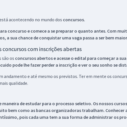
ue está acontecendo no mundo dos
concursos.
ara concurso e comece a se preparar o quanto antes. Com muita
os, a sua chance de conquistar uma vaga passa a ser bem maior
os concursos com inscrições abertas
s são os
concursos abertos e acesse o edital para começar a sua
ido pode lhe fazer perder a inscrição e ver o seu sonho se dis
 em andamento e até mesmo os previstos. Ter em mente os concurso
ais qualidade.
 maneira de estudar para o processo seletivo. Os nossos curso
uito bem como as bancas organizadoras trabalham. Conhecer a
tíssimo, pois cada uma tem a sua forma de administrar os proc