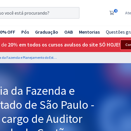
0
At
20% OFF
Pós
Graduação
OAB
Mentorias
Questões gr
 de
20% em todos os cursos avulsos do site SÓ HOJE!
Co
SEFAZ SP - Secretaria da Fazenda e Planejamento do Estado de São Paulo - Direito Penal para o cargo de Auditor Fiscal da Receita Estadual - Gestão Tributária - Professores Érico Palazzo e Rafael Cenoura
ia da Fazenda e
tado de São Paulo -
o cargo de Auditor