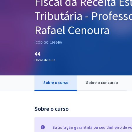
Fiscal da Receita Es
Pós
Tributária - Profess
Graduação
Rafael Cenoura
OAB
(CÓDIGO: 199546)
Mentorias
44
Horas de aula
Questões grátis
Conteúdo gratuito
Sobre o curso
Sobre o concurso
Blog
Aprovados
Sobre o curso
Atendimento
Satisfação garantida ou seu dinheiro de vo