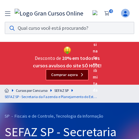
0
Assinatura Ilimitada 11
Acesso a todos os cursos. Teste grátis por 7 dias!
Assinatura OAB Até Passar
Acesso ilimitado a toda preparação para o Exame da
Desconto de
20% em todos os
Ordem, até você passar!
cursos avulsos do site SÓ HOJE!
Comprar agora
Residências Multiprofissionais
Preparação completa e intensiva para as principais
Cursos por Concurso
SEFAZ SP
residências em saúde do Brasil
SEFAZ SP - Secretaria da Fazenda e Planejamento do Estado de São Paulo - Direito Tributário e Legislação para o Cargo de Auditor Fiscal da Receita Estadual - Área de Conhecimento: Tecnologia de Informação e Comunicação - Professores: Equipe
Concursos
SP - Fiscais e de Controle, Tecnologia da Informação
Assinatura Ilimitada
SEFAZ SP - Secretaria
Cursos 20% OFF