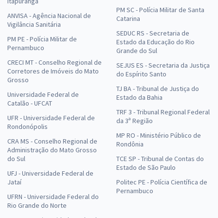
Itapuranga
PM SC - Polícia Militar de Santa
ANVISA - Agência Nacional de
Catarina
Vigilância Sanitária
SEDUC RS - Secretaria de
PM PE - Polícia Militar de
Estado da Educação do Rio
Pernambuco
Grande do Sul
CRECI MT - Conselho Regional de
SEJUS ES - Secretaria da Justiça
Corretores de Imóveis do Mato
do Espírito Santo
Grosso
TJ BA - Tribunal de Justiça do
Universidade Federal de
Estado da Bahia
Catalão - UFCAT
TRF 3 - Tribunal Regional Federal
UFR - Universidade Federal de
da 3ª Região
Rondonópolis
MP RO - Ministério Público de
CRA MS - Conselho Regional de
Rondônia
Administração do Mato Grosso
do Sul
TCE SP - Tribunal de Contas do
Estado de São Paulo
UFJ - Universidade Federal de
Jataí
Politec PE - Polícia Científica de
Pernambuco
UFRN - Universidade Federal do
Rio Grande do Norte