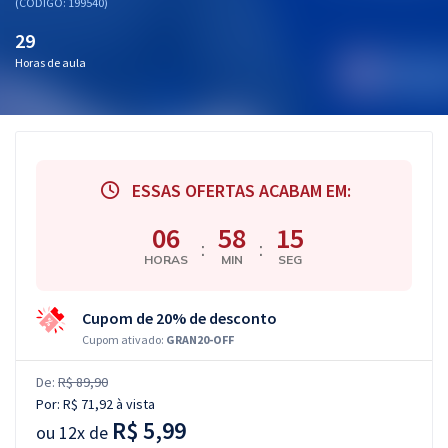
(CÓDIGO: 199540)
29
Horas de aula
ESSAS OFERTAS ACABAM EM:
06
58
14
:
:
HORAS
MIN
SEG
Cupom de 20% de desconto
Cupom ativado:
GRAN20-OFF
De:
R$ 89,90
Por:
R$ 71,92
à vista
R$ 5,99
ou
12x de