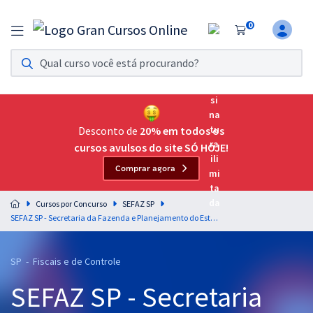
0
Assinatura Ilimitada 11
Acesso a todos os cursos. Teste grátis por 7 dias!
Assinatura OAB Até Passar
Acesso ilimitado a toda preparação para o Exame da
Desconto de
20% em todos os
Ordem, até você passar!
cursos avulsos do site SÓ HOJE!
Comprar agora
Residências Multiprofissionais
Preparação completa e intensiva para as principais
Cursos por Concurso
SEFAZ SP
residências em saúde do Brasil
SEFAZ SP - Secretaria da Fazenda e Planejamento do Estado de São Paulo - Inglês para o cargo de Auditor Fiscal da Receita Estadual - Gestão Tributária - Professor Roberto Witte
Concursos
SP - Fiscais e de Controle
Assinatura Ilimitada
SEFAZ SP - Secretaria
Cursos 20% OFF