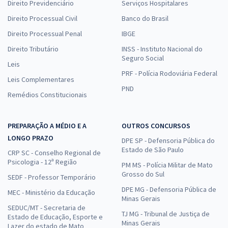
Direito Previdenciário
Serviços Hospitalares
Direito Processual Civil
Banco do Brasil
Direito Processual Penal
IBGE
Direito Tributário
INSS - Instituto Nacional do
Seguro Social
Leis
PRF - Polícia Rodoviária Federal
Leis Complementares
PND
Remédios Constitucionais
PREPARAÇÃO A MÉDIO E A
OUTROS CONCURSOS
LONGO PRAZO
DPE SP - Defensoria Pública do
Estado de São Paulo
CRP SC - Conselho Regional de
Psicologia - 12ª Região
PM MS - Polícia Militar de Mato
Grosso do Sul
SEDF - Professor Temporário
DPE MG - Defensoria Pública de
MEC - Ministério da Educação
Minas Gerais
SEDUC/MT - Secretaria de
TJ MG - Tribunal de Justiça de
Estado de Educação, Esporte e
Minas Gerais
Lazer do estado de Mato