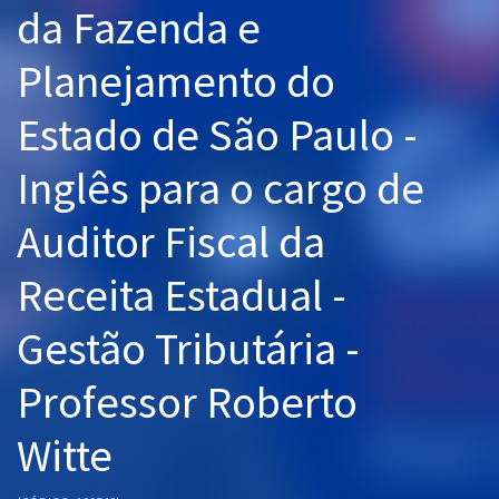
da Fazenda e
Pós
Planejamento do
Graduação
Estado de São Paulo -
OAB
Inglês para o cargo de
Mentorias
Auditor Fiscal da
Questões grátis
Conteúdo gratuito
Receita Estadual -
Blog
Gestão Tributária -
Aprovados
Professor Roberto
Atendimento
Witte