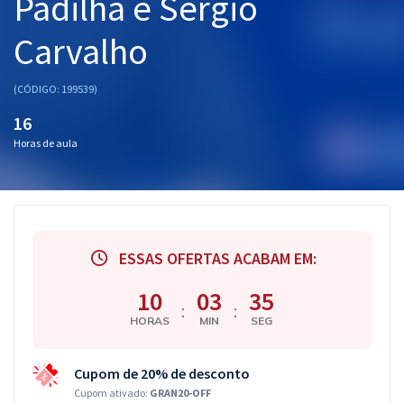
Padilha e Sérgio
Carvalho
(CÓDIGO: 199539)
16
Horas de aula
ESSAS OFERTAS ACABAM EM:
10
03
34
:
:
HORAS
MIN
SEG
Cupom de 20% de desconto
Cupom ativado:
GRAN20-OFF