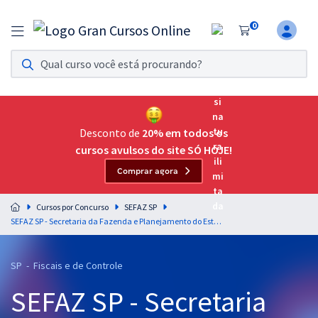
0
Assinatura Ilimitada 11
Acesso a todos os cursos. Teste grátis por 7 dias!
Assinatura OAB Até Passar
Acesso ilimitado a toda preparação para o Exame da
Desconto de
20% em todos os
Ordem, até você passar!
cursos avulsos do site SÓ HOJE!
Comprar agora
Residências Multiprofissionais
Preparação completa e intensiva para as principais
Cursos por Concurso
SEFAZ SP
residências em saúde do Brasil
SEFAZ SP - Secretaria da Fazenda e Planejamento do Estado de São Paulo - Raciocínio Crítico para o cargo de Auditor Fiscal da Receita Estadual - Gestão Tributária - Professores Josimar Padilha e Sérgio Carvalho
Concursos
SP - Fiscais e de Controle
Assinatura Ilimitada
SEFAZ SP - Secretaria
Cursos 20% OFF