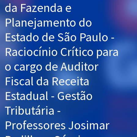
da Fazenda e
Pós
Planejamento do
Graduação
Estado de São Paulo -
OAB
Raciocínio Crítico para
Mentorias
o cargo de Auditor
Questões grátis
Conteúdo gratuito
Fiscal da Receita
Blog
Estadual - Gestão
Aprovados
Tributária -
Atendimento
Professores Josimar