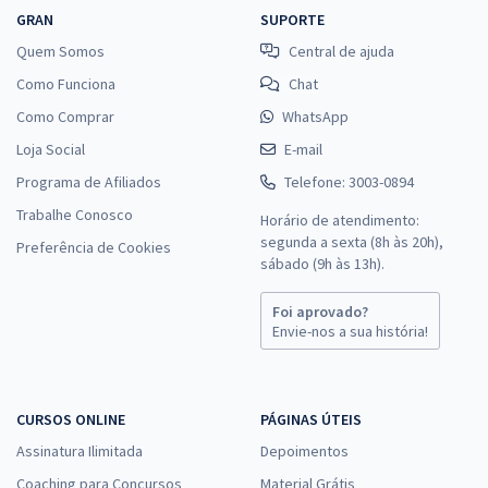
GRAN
SUPORTE
Quem Somos
Central de ajuda
Como Funciona
Chat
Como Comprar
WhatsApp
Loja Social
E-mail
Programa de Afiliados
Telefone: 3003-0894
Trabalhe Conosco
Horário de atendimento:
segunda a sexta (8h às 20h),
Preferência de Cookies
sábado (9h às 13h).
Foi aprovado?
Envie-nos a sua história!
CURSOS ONLINE
PÁGINAS ÚTEIS
Assinatura Ilimitada
Depoimentos
Coaching para Concursos
Material Grátis