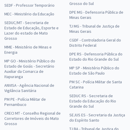
Grosso do Sul
SEDF - Professor Temporário
DPE MG - Defensoria Pública de
MEC - Ministério da Educação
Minas Gerais
SEDUC/MT - Secretaria de
TJ MG - Tribunal de Justiça de
Estado de Educação, Esporte e
Minas Gerais
Lazer do estado de Mato
Grosso
CGDF - Controladoria Geral do
Distrito Federal
MME - Ministério de Minas e
Energia
DPE RS - Defensoria Pública do
Estado do Rio Grande do Sul
MP GO - Ministério Público do
Estado de Goiás - Secretário
MP SP - Ministério Público do
Auxiliar da Comarca de
Estado de São Paulo
Itapuranga
PM SC - Polícia Militar de Santa
ANVISA - Agência Nacional de
Catarina
Vigilância Sanitária
SEDUC RS - Secretaria de
PM PE - Polícia Militar de
Estado da Educação do Rio
Pernambuco
Grande do Sul
CRECI MT - Conselho Regional de
SEJUS ES - Secretaria da Justiça
Corretores de Imóveis do Mato
do Espírito Santo
Grosso
TJ BA - Tribunal de Justiça do