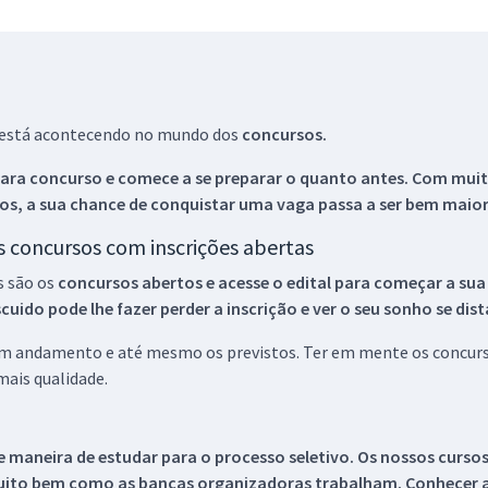
ue está acontecendo no mundo dos
concursos.
ara concurso e comece a se preparar o quanto antes. Com muita
os, a sua chance de conquistar uma vaga passa a ser bem maior
os concursos com inscrições abertas
s são os
concursos abertos e acesse o edital para começar a sua
ido pode lhe fazer perder a inscrição e ver o seu sonho se dis
 em andamento e até mesmo os previstos. Ter em mente os concurso
ais qualidade.
 maneira de estudar para o processo seletivo. Os nossos curso
uito bem como as bancas organizadoras trabalham. Conhecer a