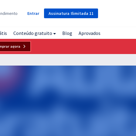
Assinatura
Ilimitada
11
endimento
Entrar
átis
Conteúdo gratuito
Blog
Aprovados
mprar agora