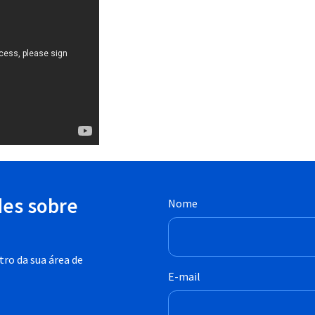
des sobre
Nome
ro da sua área de
E-mail