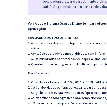
Você poderá efetuar o cancelamento e obter 
satisfação garantida ou seu dinheiro de volta
Veja o que o Sistema Gran de Ensino tem para ofer
aprovação):
VIDEOAULAS AUTOSSUFICIENTES:
1. Aulas com abordagem dos tópicos previstos no edita
matéria.
2. Conteúdo abordado de modo objetivo, com ênfase n
3. Aulas ministradas por professores especialistas, co
4. Qualidade técnica de gravação de altíssimo padrão 
Mais Detalhes:
1. Curso baseado no edital nº 03/2024 DE 12 DE JANEIRO
2. Serão abordados os tópicos relevantes (não necessa
3. Carga horária prevista: 29 videoaulas (aproximadame
4. As
referências bibliográficas não
serão abordadas, 
4.1 O curso
não
contemplará Redação discursiva.