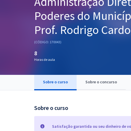
Administração Diret
Pós
Poderes do Municíp
Graduação
Prof. Rodrigo Card
OAB
(CÓDIGO: 170043)
Mentorias
8
Horas de aula
Questões grátis
Conteúdo gratuito
Sobre o curso
Sobre o concurso
Blog
Aprovados
Sobre o curso
Atendimento
Satisfação garantida ou seu dinheiro de vo