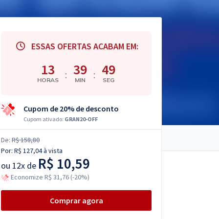
ESSAS OFERTAS ACABAM EM:
13
39
48
:
:
HORAS
MIN
SEG
Cupom de 20% de desconto
Cupom ativado:
GRAN20-OFF
De:
R$ 158,80
Por:
R$ 127,04
à vista
R$ 10,59
ou
12x de
Economize R$ 31,76 (-20%)
Comprar agora