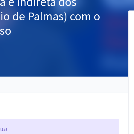
a e Indireta dos
io de Palmas) com o
oso
lta!