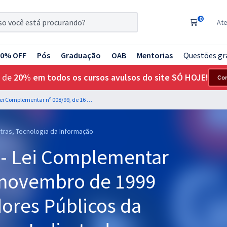
0
At
20% OFF
Pós
Graduação
OAB
Mentorias
Questões gr
 de
20% em todos os cursos avulsos do site SÓ HOJE!
Co
SEMUS Palmas - TO - Lei Complementar nº 008/99, de 16 de novembro de 1999 (Estatuto dos Servidores Públicos da Administração Direta e Indireta dos Poderes do Município de Palmas) com o Prof. Rodrigo Cardoso
tras, Tecnologia da Informação
 - Lei Complementar
e novembro de 1999
dores Públicos da