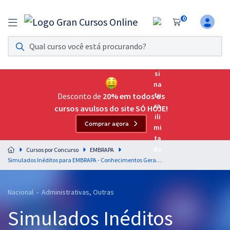
0
Assinatura Ilimitada 11
Acesso a todos os cursos. Teste grátis por 7 dias!
Assinatura OAB Até Passar
Acesso ilimitado a toda preparação para o Exame da
Desconto de
20% em todos os
Ordem, até você passar!
cursos avulsos do site SÓ HOJE!
Comprar agora
Residências Multiprofissionais
Preparação completa e intensiva para as principais
Cursos por Concurso
EMBRAPA
residências em saúde do Brasil
Simulados Inéditos para EMBRAPA - Conhecimentos Gerais para os Cargos de Técnico (Pós-edital)
Concursos
Nacional - Administrativas, Outras
Assinatura Ilimitada
Simulados Inéditos
Cursos 20% OFF