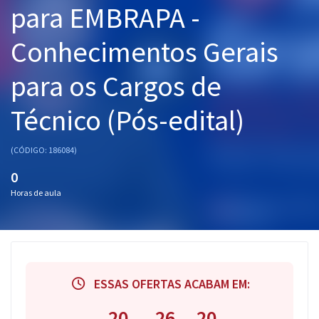
para EMBRAPA -
Pós
Conhecimentos Gerais
Graduação
para os Cargos de
OAB
Técnico (Pós-edital)
Mentorias
Questões grátis
(CÓDIGO: 186084)
0
Conteúdo gratuito
Horas de aula
Blog
Aprovados
Atendimento
ESSAS OFERTAS ACABAM EM:
20
26
19