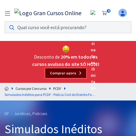
0
Assinatura Ilimitada 11
Acesso a todos os cursos. Teste grátis por 7 dias!
Assinatura OAB Até Passar
Acesso ilimitado a toda preparação para o Exame da
Desconto de
20% em todos os
Ordem, até você passar!
cursos avulsos do site SÓ HOJE!
Comprar agora
Residências Multiprofissionais
Preparação completa e intensiva para as principais
Cursos por Concurso
PCDF
residências em saúde do Brasil
Simulados Inéditos para PCDF - Polícia Civil do Distrito Federal - Delegado de Polícia (Pós-Edital)
Concursos
DF - Jurídicas, Policiais
Assinatura Ilimitada
Simulados Inéditos
Cursos 20% OFF