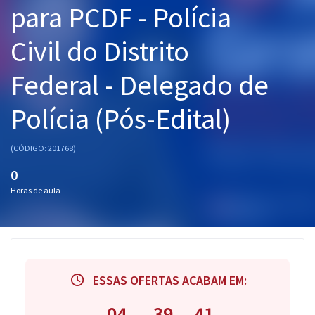
para PCDF - Polícia
Pós
Civil do Distrito
Graduação
Federal - Delegado de
OAB
Polícia (Pós-Edital)
Mentorias
Questões grátis
(CÓDIGO: 201768)
0
Conteúdo gratuito
Horas de aula
Blog
Aprovados
Atendimento
ESSAS OFERTAS ACABAM EM:
04
39
40