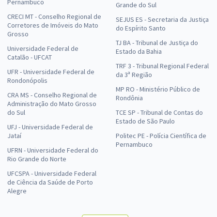
Pernambuco
Grande do Sul
CRECI MT - Conselho Regional de
SEJUS ES - Secretaria da Justiça
Corretores de Imóveis do Mato
do Espírito Santo
Grosso
TJ BA - Tribunal de Justiça do
Universidade Federal de
Estado da Bahia
Catalão - UFCAT
TRF 3 - Tribunal Regional Federal
UFR - Universidade Federal de
da 3ª Região
Rondonópolis
MP RO - Ministério Público de
CRA MS - Conselho Regional de
Rondônia
Administração do Mato Grosso
do Sul
TCE SP - Tribunal de Contas do
Estado de São Paulo
UFJ - Universidade Federal de
Jataí
Politec PE - Polícia Científica de
Pernambuco
UFRN - Universidade Federal do
Rio Grande do Norte
UFCSPA - Universidade Federal
de Ciência da Saúde de Porto
Alegre