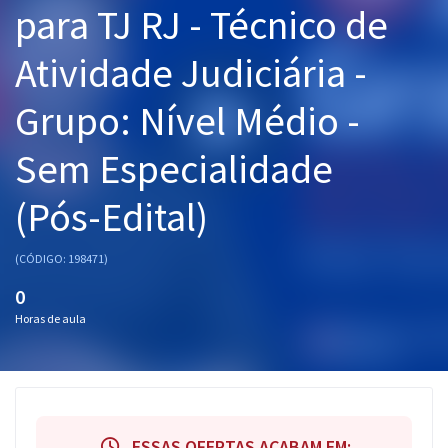
para TJ RJ - Técnico de
Pós
Atividade Judiciária -
Graduação
Grupo: Nível Médio -
OAB
Sem Especialidade
Mentorias
(Pós-Edital)
Questões grátis
Conteúdo gratuito
(CÓDIGO: 198471)
Blog
0
Horas de aula
Aprovados
Atendimento
ESSAS OFERTAS ACABAM EM: