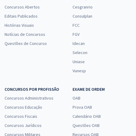
Concursos Abertos
Cesgranrio
Editais Publicados
Consulplan
Histórias Visuais
FCC
Notícias de Concursos
FGV
Questões de Concurso
Idecan
Selecon
Uniase
Vunesp
CONCURSOS POR PROFISSÃO
EXAME DE ORDEM
Concursos Administrativos
OAB
Concursos Educação
Prova OAB
Concursos Fiscais
Calendário OAB
Concursos Jurídicos
Questões OAB
Concursos Militares
Recursos OAB