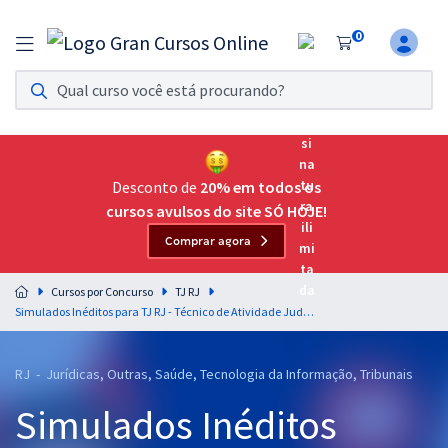
0
Assinatura Ilimitada 11
Acesso a todos os cursos. Teste grátis por 7 dias!
Assinatura OAB Até Passar
Acesso ilimitado a toda preparação para o Exame da
Desconto de
20% em todos os
Ordem, até você passar!
cursos avulsos do site SÓ HOJE!
Comprar agora
Residências Multiprofissionais
Preparação completa e intensiva para as principais
Cursos por Concurso
TJ RJ
residências em saúde do Brasil
Simulados Inéditos para TJ RJ - Técnico de Atividade Judiciária - Grupo: Nível Médio - Sem Especialidade (Pós-Edital)
Concursos
RJ - Jurídicas, Outras, Saúde, Tecnologia da Informação, Tribunais
Assinatura Ilimitada
Simulados Inéditos
Cursos 20% OFF