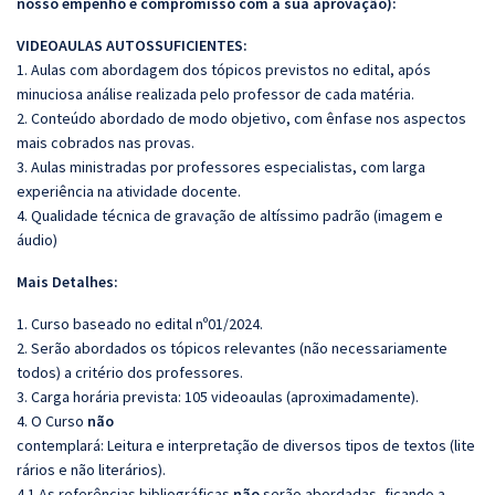
nosso empenho e compromisso com a sua aprovação):
VIDEOAULAS AUTOSSUFICIENTES:
1. Aulas com abordagem dos tópicos previstos no edital, após
minuciosa análise realizada pelo professor de cada matéria.
2. Conteúdo abordado de modo objetivo, com ênfase nos aspectos
mais cobrados nas provas.
3. Aulas ministradas por professores especialistas, com larga
experiência na atividade docente.
4. Qualidade técnica de gravação de altíssimo padrão (imagem e
áudio)
Mais Detalhes:
1. Curso baseado no edital nº01/2024.
2. Serão abordados os tópicos relevantes (não necessariamente
todos) a critério dos professores.
3. Carga horária prevista: 105 videoaulas (aproximadamente).
4. O Curso
não
contemplará:
Leitura
e
interpretação
de
diversos
tipos
de
textos
(
lite
rários
e
não
literários
).
4.1 As referências bibliográficas
não
serão abordadas, ficando a