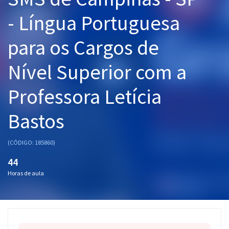
Pós
- Língua Portuguesa
Graduação
para os Cargos de
OAB
Nível Superior com a
Mentorias
Professora Letícia
Questões grátis
Bastos
Conteúdo gratuito
(CÓDIGO: 185860)
Blog
44
Aprovados
Horas de aula
Atendimento