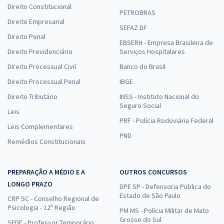
Direito Constitucional
PETROBRAS
Direito Empresarial
SEFAZ DF
Direito Penal
EBSERH - Empresa Brasileira de
Direito Previdenciário
Serviços Hospitalares
Direito Processual Civil
Banco do Brasil
Direito Processual Penal
IBGE
Direito Tributário
INSS - Instituto Nacional do
Seguro Social
Leis
PRF - Polícia Rodoviária Federal
Leis Complementares
PND
Remédios Constitucionais
PREPARAÇÃO A MÉDIO E A
OUTROS CONCURSOS
LONGO PRAZO
DPE SP - Defensoria Pública do
Estado de São Paulo
CRP SC - Conselho Regional de
Psicologia - 12ª Região
PM MS - Polícia Militar de Mato
Grosso do Sul
SEDF - Professor Temporário