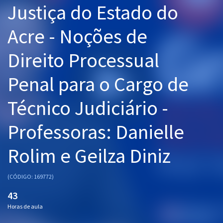
Justiça do Estado do
Pós
Acre - Noções de
Graduação
Direito Processual
OAB
Penal para o Cargo de
Mentorias
Técnico Judiciário -
Questões grátis
Conteúdo gratuito
Professoras: Danielle
Blog
Rolim e Geilza Diniz
Aprovados
(CÓDIGO: 169772)
Atendimento
43
Horas de aula