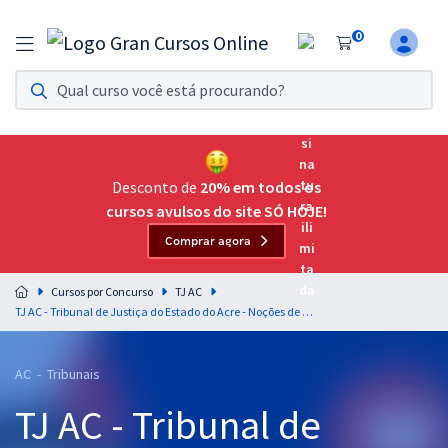
0
Assinatura Ilimitada 11
Acesso a todos os cursos. Teste grátis por 7 dias!
Assinatura OAB Até Passar
Acesso ilimitado a toda preparação para o Exame da
Desconto de
20% em todos os
Ordem, até você passar!
cursos avulsos do site SÓ HOJE!
Comprar agora
Residências Multiprofissionais
Preparação completa e intensiva para as principais
Cursos por Concurso
TJ AC
residências em saúde do Brasil
TJ AC - Tribunal de Justiça do Estado do Acre - Noções de Direito Processual Penal para o Cargo de Técnico Judiciário - Professoras: Danielle Rolim e Geilza Diniz
Concursos
AC - Tribunais
Assinatura Ilimitada
TJ AC - Tribunal de
Cursos 20% OFF