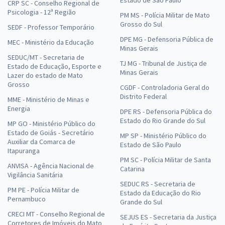
CRP SC - Conselho Regional de
Psicologia - 12ª Região
PM MS - Polícia Militar de Mato
Grosso do Sul
SEDF - Professor Temporário
DPE MG - Defensoria Pública de
MEC - Ministério da Educação
Minas Gerais
SEDUC/MT - Secretaria de
TJ MG - Tribunal de Justiça de
Estado de Educação, Esporte e
Minas Gerais
Lazer do estado de Mato
Grosso
CGDF - Controladoria Geral do
Distrito Federal
MME - Ministério de Minas e
Energia
DPE RS - Defensoria Pública do
Estado do Rio Grande do Sul
MP GO - Ministério Público do
Estado de Goiás - Secretário
MP SP - Ministério Público do
Auxiliar da Comarca de
Estado de São Paulo
Itapuranga
PM SC - Polícia Militar de Santa
ANVISA - Agência Nacional de
Catarina
Vigilância Sanitária
SEDUC RS - Secretaria de
PM PE - Polícia Militar de
Estado da Educação do Rio
Pernambuco
Grande do Sul
CRECI MT - Conselho Regional de
SEJUS ES - Secretaria da Justiça
Corretores de Imóveis do Mato