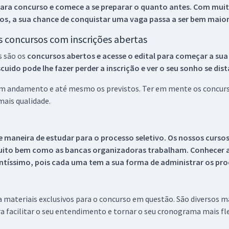
ara concurso e comece a se preparar o quanto antes. Com muita
os, a sua chance de conquistar uma vaga passa a ser bem maior
os concursos com inscrições abertas
s são os
concursos abertos e acesse o edital para começar a sua
ido pode lhe fazer perder a inscrição e ver o seu sonho se dis
 em andamento e até mesmo os previstos. Ter em mente os concurso
ais qualidade.
 maneira de estudar para o processo seletivo. Os nossos curso
uito bem como as bancas organizadoras trabalham. Conhecer a
tíssimo, pois cada uma tem a sua forma de administrar os proc
 a materiais exclusivos para o concurso em questão. São diversos 
a facilitar o seu entendimento e tornar o seu cronograma mais fle