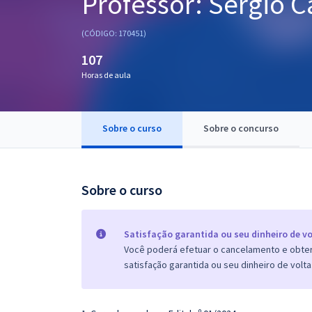
Professor: Sérgio C
Pós
(CÓDIGO: 170451)
Graduação
107
Horas de aula
OAB
Mentorias
Sobre o curso
Sobre o concurso
Questões grátis
Conteúdo gratuito
Sobre o curso
Blog
Aprovados
Satisfação garantida ou seu dinheiro de vo
Você poderá efetuar o cancelamento e obter 
satisfação garantida ou seu dinheiro de volta
Atendimento