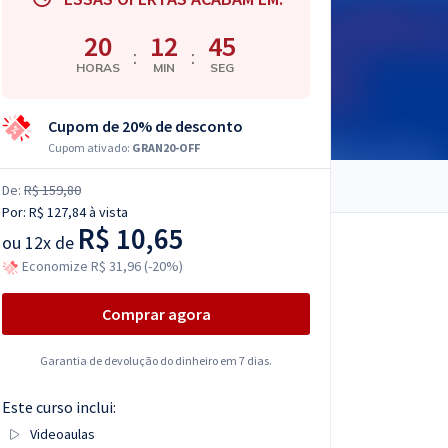
20
12
44
:
:
HORAS
MIN
SEG
Cupom de 20% de desconto
Cupom ativado:
GRAN20-OFF
De:
R$ 159,80
Por:
R$ 127,84
à vista
R$ 10,65
ou
12x de
Economize R$ 31,96 (-20%)
Comprar agora
Garantia de devolução do dinheiro em 7 dias.
Este curso inclui:
Videoaulas