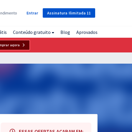
Assinatura
Ilimitada
11
endimento
Entrar
átis
Conteúdo gratuito
Blog
Aprovados
mprar agora
ESSAS OFERTAS ACABAM EM: