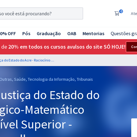
0
At
20% OFF
Pós
Graduação
OAB
Mentorias
Questões gr
 de
20% em todos os cursos avulsos do site SÓ HOJE!
Co
TJ AC - Tribunal de Justiça do Estado do Acre - Raciocínio Lógico-Matemático para os Cargos de Nível Superior - Professor: Sérgio Carvalho
 Outras, Saúde, Tecnologia da Informação, Tribunais
Justiça do Estado do
ógico-Matemático
ível Superior -