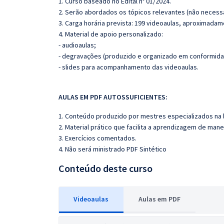
1. Curso baseado no Edital nº 01/2024.
2. Serão abordados os tópicos relevantes (não necessa
3. Carga horária prevista: 199 videoaulas, aproximadam
4. Material de apoio personalizado:
- audioaulas;
- degravações (produzido e organizado em conformida
- slides para acompanhamento das videoaulas.
AULAS EM PDF A
UTOSSU
FICIENTES:
1. Conteúdo produzido por mestres especializados na 
2. Material prático que facilita a aprendizagem de mane
3. Exercícios comentados.
4. Não será ministrado PDF Sintético
Conteúdo deste curso
Videoaulas
Aulas em PDF