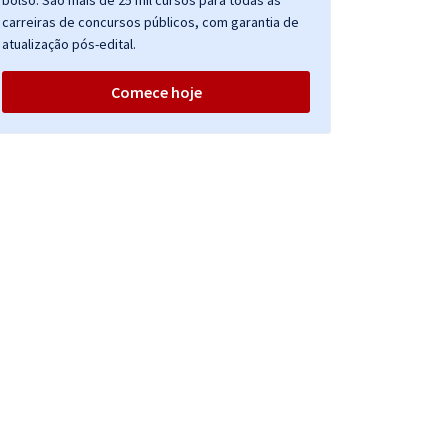
bolso. São mais de 25 mil cursos para todas as
carreiras de concursos públicos, com garantia de
atualização pós-edital.
Comece hoje