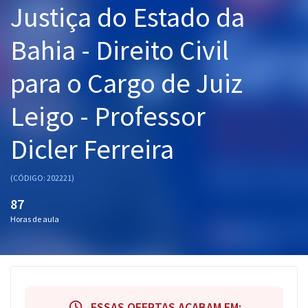
Justiça do Estado da
Pós
Bahia - Direito Civil
Graduação
para o Cargo de Juiz
OAB
Leigo - Professor
Mentorias
Dicler Ferreira
Questões grátis
Conteúdo gratuito
(CÓDIGO: 202221)
Blog
87
Horas de aula
Aprovados
Atendimento
ESSAS OFERTAS ACABAM EM: