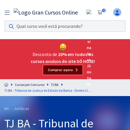
0
Assinatura Ilimitada 11
Acesso a todos os cursos. Teste grátis por 7 dias!
Assinatura OAB Até Passar
Acesso ilimitado a toda preparação para o Exame da
Desconto de
20% em todos os
Ordem, até você passar!
cursos avulsos do site SÓ HOJE!
Comprar agora
Residências Multiprofissionais
Preparação completa e intensiva para as principais
Cursos por Concurso
TJ BA
residências em saúde do Brasil
TJ BA - Tribunal de Justiça do Estado da Bahia - Direito Civil para o Cargo de Juiz Leigo - Professor Dicler Ferreira
Concursos
BA - Jurídicas
Assinatura Ilimitada
TJ BA - Tribunal de
Cursos 20% OFF