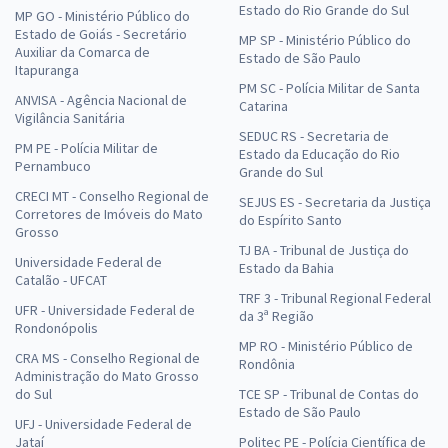
Estado do Rio Grande do Sul
MP GO - Ministério Público do
Estado de Goiás - Secretário
MP SP - Ministério Público do
Auxiliar da Comarca de
Estado de São Paulo
Itapuranga
PM SC - Polícia Militar de Santa
ANVISA - Agência Nacional de
Catarina
Vigilância Sanitária
SEDUC RS - Secretaria de
PM PE - Polícia Militar de
Estado da Educação do Rio
Pernambuco
Grande do Sul
CRECI MT - Conselho Regional de
SEJUS ES - Secretaria da Justiça
Corretores de Imóveis do Mato
do Espírito Santo
Grosso
TJ BA - Tribunal de Justiça do
Universidade Federal de
Estado da Bahia
Catalão - UFCAT
TRF 3 - Tribunal Regional Federal
UFR - Universidade Federal de
da 3ª Região
Rondonópolis
MP RO - Ministério Público de
CRA MS - Conselho Regional de
Rondônia
Administração do Mato Grosso
do Sul
TCE SP - Tribunal de Contas do
Estado de São Paulo
UFJ - Universidade Federal de
Jataí
Politec PE - Polícia Científica de