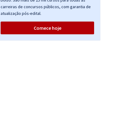
bolso. São mais de 25 mil cursos para todas as
carreiras de concursos públicos, com garantia de
atualização pós-edital.
Comece hoje