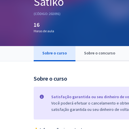
Satiko
Pós
(CÓDIGO: 202091)
Graduação
16
Horas de aula
OAB
Mentorias
Sobre o curso
Sobre o concurso
Questões grátis
Conteúdo gratuito
Sobre o curso
Blog
Aprovados
Satisfação garantida ou seu dinheiro de vo
Você poderá efetuar o cancelamento e obter 
satisfação garantida ou seu dinheiro de volta
Atendimento