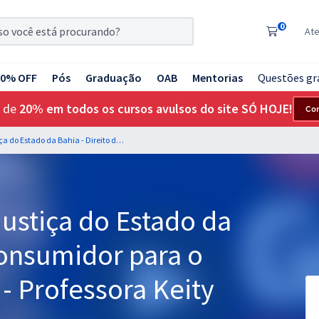
0
At
20% OFF
Pós
Graduação
OAB
Mentorias
Questões gr
 de
20% em todos os cursos avulsos do site SÓ HOJE!
Co
TJ BA - Tribunal de Justiça do Estado da Bahia - Direito do Consumidor para o Cargo de Juiz Leigo - Professora Keity Satiko
Justiça do Estado da
Consumidor para o
 - Professora Keity