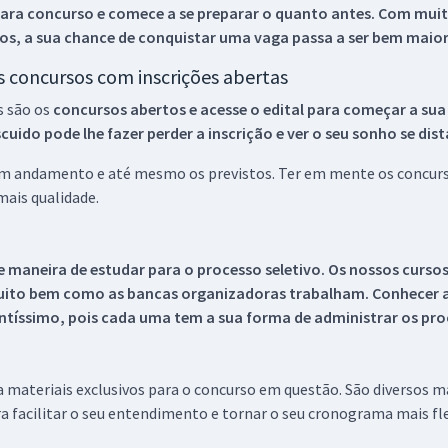
ara concurso e comece a se preparar o quanto antes. Com muita
os, a sua chance de conquistar uma vaga passa a ser bem maior
os concursos com inscrições abertas
s são os
concursos abertos e acesse o edital para começar a sua
ido pode lhe fazer perder a inscrição e ver o seu sonho se dis
 em andamento e até mesmo os previstos. Ter em mente os concurso
ais qualidade.
 maneira de estudar para o processo seletivo. Os nossos curso
uito bem como as bancas organizadoras trabalham. Conhecer a
tíssimo, pois cada uma tem a sua forma de administrar os proc
 a materiais exclusivos para o concurso em questão. São diversos 
a facilitar o seu entendimento e tornar o seu cronograma mais fle