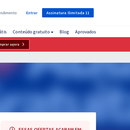
Assinatura
Ilimitada
11
endimento
Entrar
átis
Conteúdo gratuito
Blog
Aprovados
mprar agora
ESSAS OFERTAS ACABAM EM: