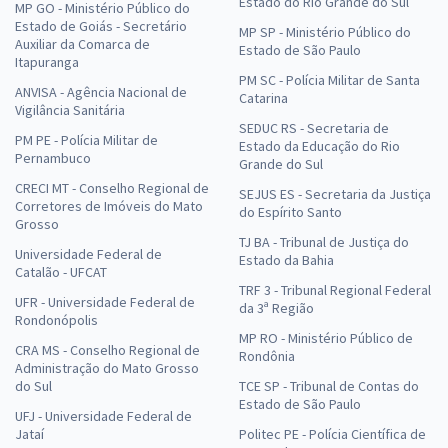
Estado do Rio Grande do Sul
MP GO - Ministério Público do
Estado de Goiás - Secretário
MP SP - Ministério Público do
Auxiliar da Comarca de
Estado de São Paulo
Itapuranga
PM SC - Polícia Militar de Santa
ANVISA - Agência Nacional de
Catarina
Vigilância Sanitária
SEDUC RS - Secretaria de
PM PE - Polícia Militar de
Estado da Educação do Rio
Pernambuco
Grande do Sul
CRECI MT - Conselho Regional de
SEJUS ES - Secretaria da Justiça
Corretores de Imóveis do Mato
do Espírito Santo
Grosso
TJ BA - Tribunal de Justiça do
Universidade Federal de
Estado da Bahia
Catalão - UFCAT
TRF 3 - Tribunal Regional Federal
UFR - Universidade Federal de
da 3ª Região
Rondonópolis
MP RO - Ministério Público de
CRA MS - Conselho Regional de
Rondônia
Administração do Mato Grosso
do Sul
TCE SP - Tribunal de Contas do
Estado de São Paulo
UFJ - Universidade Federal de
Jataí
Politec PE - Polícia Científica de