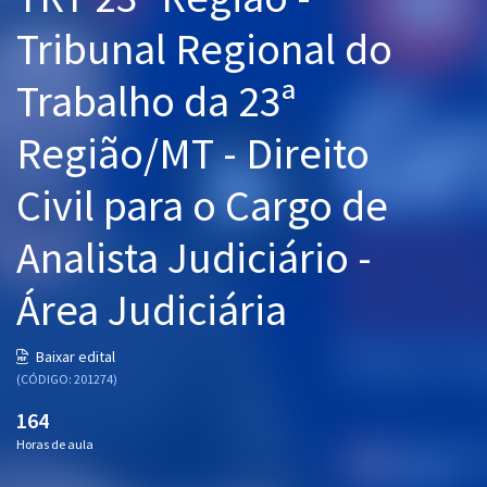
Pós
Tribunal Regional do
Graduação
Trabalho da 23ª
OAB
Região/MT - Direito
Mentorias
Civil para o Cargo de
Questões grátis
Analista Judiciário -
Conteúdo gratuito
Área Judiciária
Blog
Aprovados
Baixar edital
(CÓDIGO: 201274)
Atendimento
164
Horas de aula