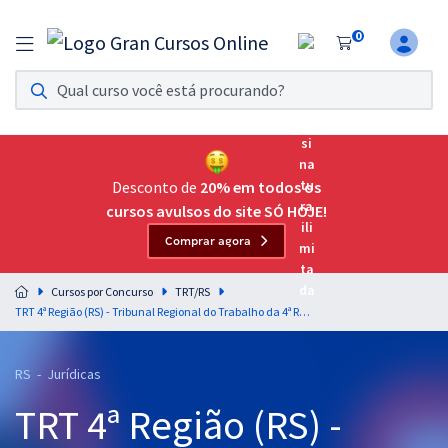
0
Assinatura Ilimitada 11
Acesso a todos os cursos. Teste grátis por 7 dias!
Assinatura OAB Até Passar
Acesso ilimitado a toda preparação para o Exame da
Desconto de
20% em todos os
Ordem, até você passar!
cursos avulsos do site SÓ HOJE!
Comprar agora
Residências Multiprofissionais
Preparação completa e intensiva para as principais
Cursos por Concurso
TRT/RS
residências em saúde do Brasil
TRT 4ª Região (RS) - Tribunal Regional do Trabalho da 4ª Região - Português para o Cargo de Analista Judiciário - Área Judiciária - Professores Claiton Natal e Fernando Moura
Concursos
RS - Jurídicas
Assinatura Ilimitada
TRT 4ª Região (RS) -
Cursos 20% OFF