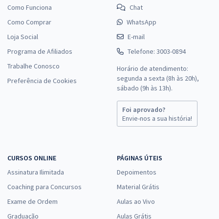
Como Funciona
Chat
Como Comprar
WhatsApp
Loja Social
E-mail
Programa de Afiliados
Telefone: 3003-0894
Trabalhe Conosco
Horário de atendimento:
segunda a sexta (8h às 20h),
Preferência de Cookies
sábado (9h às 13h).
Foi aprovado?
Envie-nos a sua história!
CURSOS ONLINE
PÁGINAS ÚTEIS
Assinatura Ilimitada
Depoimentos
Coaching para Concursos
Material Grátis
Exame de Ordem
Aulas ao Vivo
Graduação
Aulas Grátis