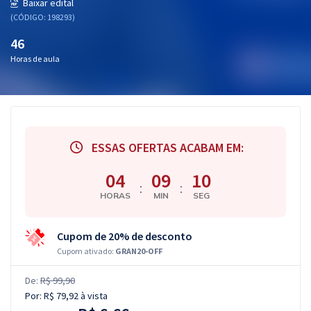
Baixar edital
(CÓDIGO: 198293)
46
Horas de aula
ESSAS OFERTAS ACABAM EM:
04
09
09
:
:
HORAS
MIN
SEG
Cupom de 20% de desconto
Cupom ativado:
GRAN20-OFF
De:
R$ 99,90
Por:
R$ 79,92
à vista