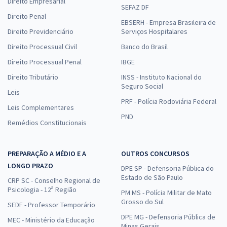
Direito Empresarial
SEFAZ DF
Direito Penal
EBSERH - Empresa Brasileira de
Direito Previdenciário
Serviços Hospitalares
Direito Processual Civil
Banco do Brasil
Direito Processual Penal
IBGE
Direito Tributário
INSS - Instituto Nacional do
Seguro Social
Leis
PRF - Polícia Rodoviária Federal
Leis Complementares
PND
Remédios Constitucionais
PREPARAÇÃO A MÉDIO E A
OUTROS CONCURSOS
LONGO PRAZO
DPE SP - Defensoria Pública do
Estado de São Paulo
CRP SC - Conselho Regional de
Psicologia - 12ª Região
PM MS - Polícia Militar de Mato
Grosso do Sul
SEDF - Professor Temporário
DPE MG - Defensoria Pública de
MEC - Ministério da Educação
Minas Gerais