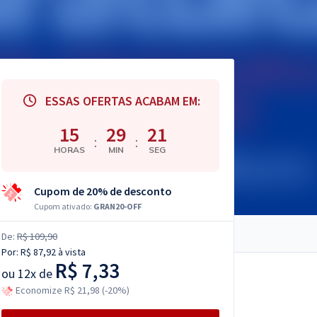
ESSAS OFERTAS ACABAM EM:
15
29
20
:
:
HORAS
MIN
SEG
Cupom de 20% de desconto
Cupom ativado:
GRAN20-OFF
De:
R$ 109,90
Por:
R$ 87,92
à vista
R$ 7,33
ou
12x de
Economize R$ 21,98 (-20%)