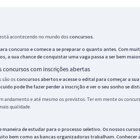
ue está acontecendo no mundo dos
concursos.
ara concurso e comece a se preparar o quanto antes. Com muita
os, a sua chance de conquistar uma vaga passa a ser bem maior
os concursos com inscrições abertas
s são os
concursos abertos e acesse o edital para começar a sua
ido pode lhe fazer perder a inscrição e ver o seu sonho se dis
 em andamento e até mesmo os previstos. Ter em mente os concurso
ais qualidade.
 maneira de estudar para o processo seletivo. Os nossos curso
uito bem como as bancas organizadoras trabalham. Conhecer a