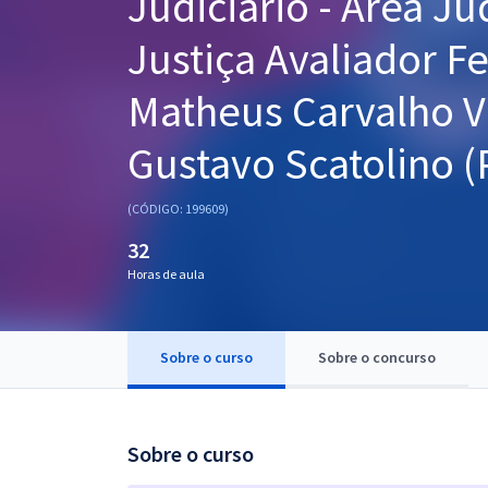
Judiciário - Área Jud
Pós
Justiça Avaliador Fe
Graduação
Matheus Carvalho V
OAB
Gustavo Scatolino (
Mentorias
(CÓDIGO: 199609)
Questões grátis
32
Conteúdo gratuito
Horas de aula
Blog
Aprovados
Sobre o curso
Sobre o concurso
Atendimento
Sobre o curso