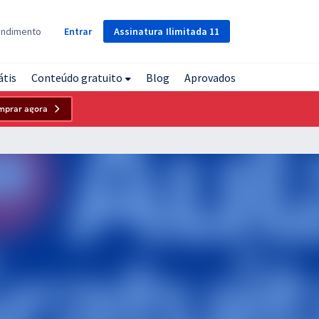
Assinatura
Ilimitada
11
endimento
Entrar
átis
Conteúdo gratuito
Blog
Aprovados
mprar agora