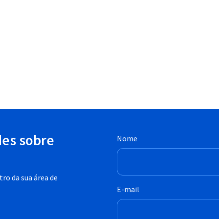
des sobre
Nome
ro da sua área de
E-mail