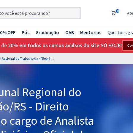
0
At
20% OFF
Pós
Graduação
OAB
Mentorias
Questões gr
 de
20% em todos os cursos avulsos do site SÓ HOJE!
Co
TRT 4ª Região - Tribunal Regional do Trabalho da 4ª Região/RS - Direito Administrativo para o cargo de Analista Judiciário - Área Judiciária - Oficial de Justiça Avaliador Federal - Professor Matheus Carvalho Vídeos & Professor Gustavo Scatolino (PDF'S)
bunal Regional do
ão/RS - Direito
 o cargo de Analista