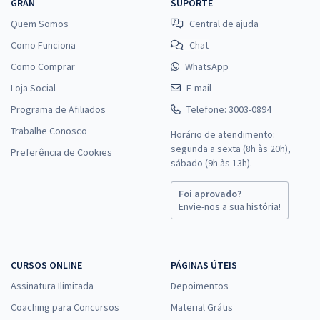
GRAN
SUPORTE
Quem Somos
Central de ajuda
Como Funciona
Chat
Como Comprar
WhatsApp
Loja Social
E-mail
Programa de Afiliados
Telefone: 3003-0894
Trabalhe Conosco
Horário de atendimento:
segunda a sexta (8h às 20h),
Preferência de Cookies
sábado (9h às 13h).
Foi aprovado?
Envie-nos a sua história!
CURSOS ONLINE
PÁGINAS ÚTEIS
Assinatura Ilimitada
Depoimentos
Coaching para Concursos
Material Grátis