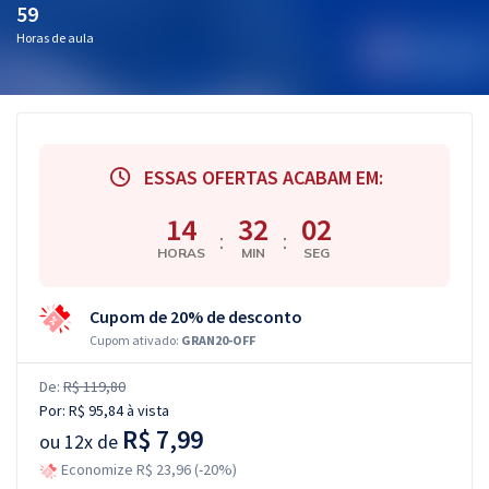
59
Horas de aula
ESSAS OFERTAS ACABAM EM:
14
32
01
:
:
HORAS
MIN
SEG
Cupom de 20% de desconto
Cupom ativado:
GRAN20-OFF
De:
R$ 119,80
Por:
R$ 95,84
à vista
R$ 7,99
ou
12x de
Economize R$ 23,96 (-20%)