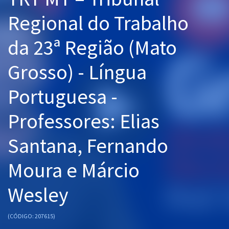
Pós
Regional do Trabalho
Graduação
da 23ª Região (Mato
OAB
Grosso) - Língua
Mentorias
Portuguesa -
Questões grátis
Professores: Elias
Conteúdo gratuito
Santana, Fernando
Blog
Moura e Márcio
Aprovados
Wesley
Atendimento
(CÓDIGO: 207615)