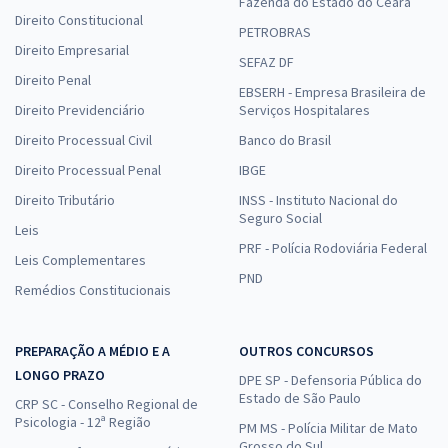
Fazenda do Estado do Ceará
Direito Constitucional
PETROBRAS
Direito Empresarial
SEFAZ DF
Direito Penal
EBSERH - Empresa Brasileira de
Direito Previdenciário
Serviços Hospitalares
Direito Processual Civil
Banco do Brasil
Direito Processual Penal
IBGE
Direito Tributário
INSS - Instituto Nacional do
Seguro Social
Leis
PRF - Polícia Rodoviária Federal
Leis Complementares
PND
Remédios Constitucionais
PREPARAÇÃO A MÉDIO E A
OUTROS CONCURSOS
LONGO PRAZO
DPE SP - Defensoria Pública do
Estado de São Paulo
CRP SC - Conselho Regional de
Psicologia - 12ª Região
PM MS - Polícia Militar de Mato
Grosso do Sul