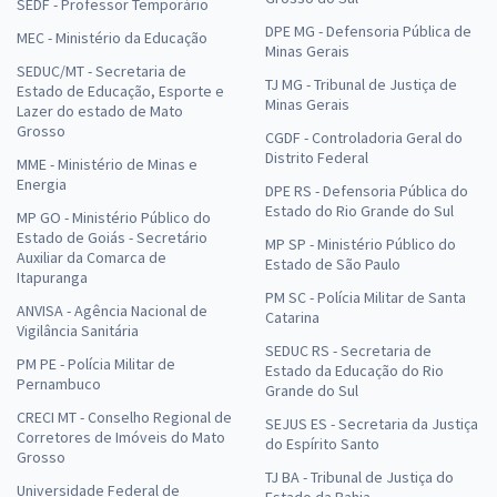
SEDF - Professor Temporário
DPE MG - Defensoria Pública de
MEC - Ministério da Educação
Minas Gerais
SEDUC/MT - Secretaria de
TJ MG - Tribunal de Justiça de
Estado de Educação, Esporte e
Minas Gerais
Lazer do estado de Mato
Grosso
CGDF - Controladoria Geral do
Distrito Federal
MME - Ministério de Minas e
Energia
DPE RS - Defensoria Pública do
Estado do Rio Grande do Sul
MP GO - Ministério Público do
Estado de Goiás - Secretário
MP SP - Ministério Público do
Auxiliar da Comarca de
Estado de São Paulo
Itapuranga
PM SC - Polícia Militar de Santa
ANVISA - Agência Nacional de
Catarina
Vigilância Sanitária
SEDUC RS - Secretaria de
PM PE - Polícia Militar de
Estado da Educação do Rio
Pernambuco
Grande do Sul
CRECI MT - Conselho Regional de
SEJUS ES - Secretaria da Justiça
Corretores de Imóveis do Mato
do Espírito Santo
Grosso
TJ BA - Tribunal de Justiça do
Universidade Federal de
Estado da Bahia