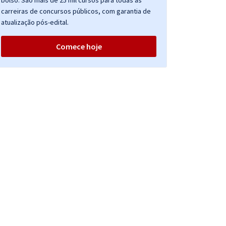
bolso. São mais de 25 mil cursos para todas as
carreiras de concursos públicos, com garantia de
atualização pós-edital.
Comece hoje