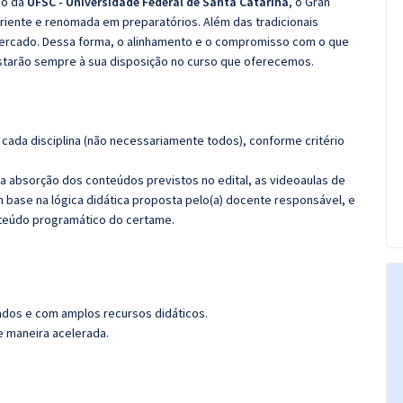
co da
UFSC - Universidade Federal de Santa Catarina
, o Gran
iente e renomada em preparatórios. Além das tradicionais
 mercado. Dessa forma, o alinhamento e o compromisso com o que
starão sempre à sua disposição no curso que oferecemos.
cada disciplina (não necessariamente todos), conforme critério
 a absorção dos conteúdos previstos no edital, as videoaulas de
 base na lógica didática proposta pelo(a) docente responsável, e
teúdo programático do certame.
ados e com amplos recursos didáticos.
de maneira acelerada.