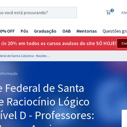
0
At
20% OFF
Pós
Graduação
OAB
Mentorias
Questões gr
 de
20% em todos os cursos avulsos do site SÓ HOJE!
Co
UFSC - Universidade Federal de Santa Catarina - Noções de Raciocínio Lógico para os Cargos de Nível D - Professores: Josimar Padilha e Wagner Aguiar
 Informação
e Federal de Santa
e Raciocínio Lógico
ível D - Professores: