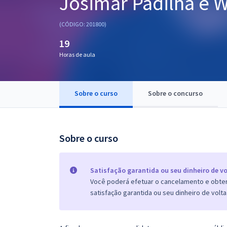
Josimar Padilha e 
Pós
(CÓDIGO: 201800)
Graduação
19
Horas de aula
OAB
Mentorias
Sobre o curso
Sobre o concurso
Questões grátis
Conteúdo gratuito
Sobre o curso
Blog
Aprovados
Satisfação garantida ou seu dinheiro de vo
Você poderá efetuar o cancelamento e obter 
satisfação garantida ou seu dinheiro de volta
Atendimento