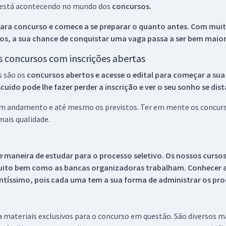
ue está acontecendo no mundo dos
concursos.
ara concurso e comece a se preparar o quanto antes. Com muita
os, a sua chance de conquistar uma vaga passa a ser bem maior
os concursos com inscrições abertas
s são os
concursos abertos e acesse o edital para começar a sua
ido pode lhe fazer perder a inscrição e ver o seu sonho se dis
 em andamento e até mesmo os previstos. Ter em mente os concurso
ais qualidade.
 maneira de estudar para o processo seletivo. Os nossos curso
uito bem como as bancas organizadoras trabalham. Conhecer a
tíssimo, pois cada uma tem a sua forma de administrar os proc
 a materiais exclusivos para o concurso em questão. São diversos 