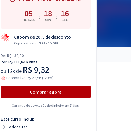
05
18
15
:
:
HORAS
MIN
SEG
Cupom de 20% de desconto
Cupom ativado:
GRAN20-OFF
De:
R$ 139,80
Por:
R$ 111,84
à vista
R$ 9,32
ou
12x de
Economize R$ 27,96 (-20%)
Comprar agora
Garantia de devolução do dinheiro em 7 dias.
Este curso inclui:
Videoaulas