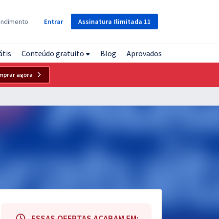
Assinatura
Ilimitada
11
endimento
Entrar
átis
Conteúdo gratuito
Blog
Aprovados
mprar agora
ESSAS OFERTAS ACABAM EM: