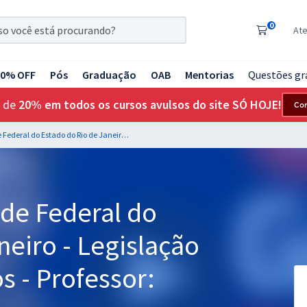
0
At
20% OFF
Pós
Graduação
OAB
Mentorias
Questões gr
 de
20% em todos os cursos avulsos do site SÓ HOJE!
Co
UNIRIO - Universidade Federal do Estado do Rio de Janeiro - Legislação para Todos os Cargos - Professor: Equipe Gran Online
ade Federal do
neiro - Legislação
s - Professor: