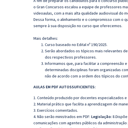
A fim de preparar os candidatos para o concurso públi
o Gran Concursos escalou a equipe de professores mai
videoaulas, com a mais alta qualidade audiovisual do
Dessa forma, o alinhamento e o compromisso com o qu
sempre à sua disposição no curso que oferecemos.
Mais detalhes:
Curso baseado no Edital nº 190/2025.
Serão abordados os tópicos mais relevantes de 
dos respectivos professores.
Informamos que, para facilitar a compreensão e
determinadas disciplinas foram organizadas com
não de acordo com a ordem dos tópicos do con
AULAS EM PDF AUTOSSUFICIENTES:
1. Conteúdo produzido por docentes especializados e
2. Material prático que facilita a aprendizagem de mane
3. Exercícios comentados.
4. Não serão ministrados em PDF:
Legislação:
8.Dispõe
comunicações com agentes públicos da administração pú