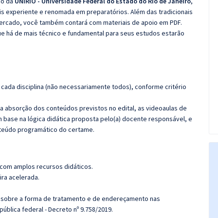
co da
UNIRIO - Universidade Federal do Estado do Rio de Janeiro
,
s experiente e renomada em preparatórios. Além das tradicionais
 mercado, você também contará com materiais de apoio em PDF.
e há de mais técnico e fundamental para seus estudos estarão
cada disciplina (não necessariamente todos), conforme critério
 a absorção dos conteúdos previstos no edital, as videoaulas de
 base na lógica didática proposta pelo(a) docente responsável, e
teúdo programático do certame.
 com amplos recursos didáticos.
ira acelerada.
 sobre a forma de tratamento e de endereçamento nas
blica federal - Decreto nº 9.758/2019.