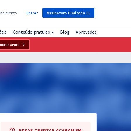
Assinatura
Ilimitada
11
endimento
Entrar
átis
Conteúdo gratuito
Blog
Aprovados
mprar agora
ESSAS OFERTAS ACABAM EM: