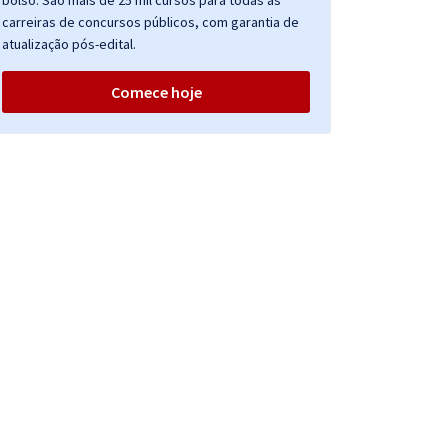
bolso. São mais de 25 mil cursos para todas as
carreiras de concursos públicos, com garantia de
atualização pós-edital.
Comece hoje