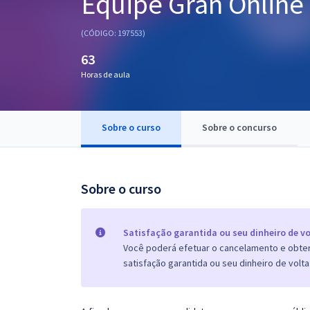
Equipe Gran Online
Pós
(CÓDIGO: 197553)
Graduação
63
Horas de aula
OAB
Mentorias
Sobre o curso
Sobre o concurso
Questões grátis
Conteúdo gratuito
Sobre o curso
Blog
Aprovados
Satisfação garantida ou seu dinheiro de vo
Você poderá efetuar o cancelamento e obter 
satisfação garantida ou seu dinheiro de volta
Atendimento