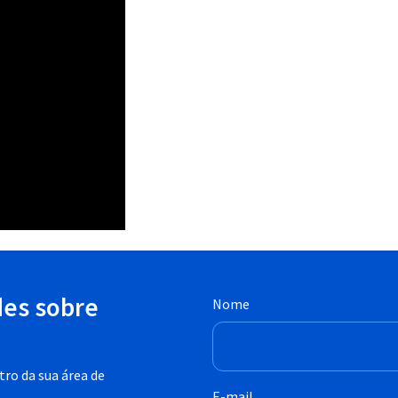
des sobre
Nome
ro da sua área de
E-mail