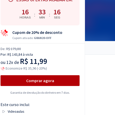
16
33
15
:
:
HORAS
MIN
SEG
Cupom de 20% de desconto
Cupom ativado:
GRAN20-OFF
De:
R$ 179,80
Por:
R$ 143,84
à vista
R$ 11,99
ou
12x de
Economize R$ 35,96 (-20%)
Comprar agora
Garantia de devolução do dinheiro em 7 dias.
Este curso inclui:
Videoaulas