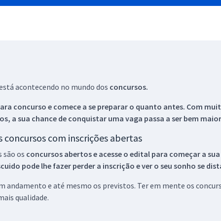
ue está acontecendo no mundo dos
concursos.
ara concurso e comece a se preparar o quanto antes. Com muita
os, a sua chance de conquistar uma vaga passa a ser bem maior
os concursos com inscrições abertas
s são os
concursos abertos e acesse o edital para começar a sua
ido pode lhe fazer perder a inscrição e ver o seu sonho se dis
 em andamento e até mesmo os previstos. Ter em mente os concurso
ais qualidade.