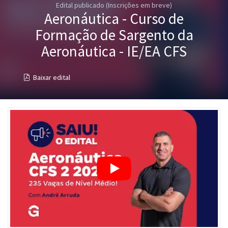
Edital publicado (Inscrições em breve)
Pós
Aeronáutica - Curso de
Graduação
Formação de Sargento da
Aeronáutica - IE/EA CFS
OAB
Baixar edital
Mentorias
Questões grátis
Conteúdo gratuito
Blog
Aprovados
Atendimento