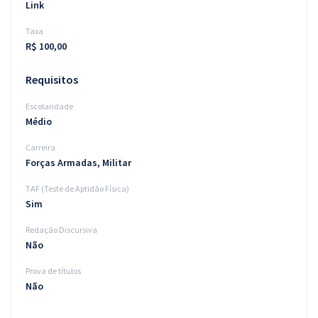
Link
Taxa
R$ 100,00
Requisitos
Escolaridade
Médio
Carreira
Forças Armadas, Militar
TAF (Teste de Aptidão Física)
Sim
Redação Discursiva
Não
Prova de títulos
Não