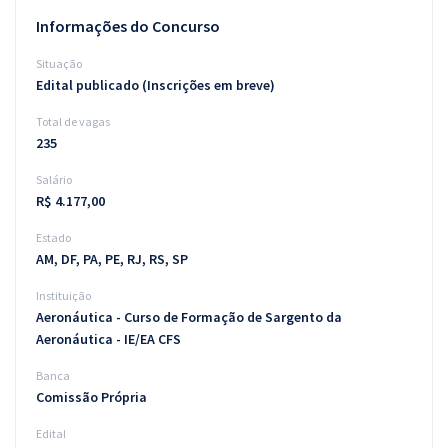
Informações do Concurso
Situação
Edital publicado (Inscrições em breve)
Total de vagas
235
Salário
R$ 4.177,00
Estado
AM, DF, PA, PE, RJ, RS, SP
Instituição
Aeronáutica - Curso de Formação de Sargento da
Aeronáutica - IE/EA CFS
Banca
Comissão Própria
Edital