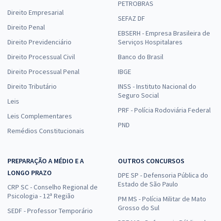
PETROBRAS
Direito Empresarial
SEFAZ DF
Direito Penal
EBSERH - Empresa Brasileira de
Direito Previdenciário
Serviços Hospitalares
Direito Processual Civil
Banco do Brasil
Direito Processual Penal
IBGE
Direito Tributário
INSS - Instituto Nacional do
Seguro Social
Leis
PRF - Polícia Rodoviária Federal
Leis Complementares
PND
Remédios Constitucionais
PREPARAÇÃO A MÉDIO E A
OUTROS CONCURSOS
LONGO PRAZO
DPE SP - Defensoria Pública do
Estado de São Paulo
CRP SC - Conselho Regional de
Psicologia - 12ª Região
PM MS - Polícia Militar de Mato
Grosso do Sul
SEDF - Professor Temporário