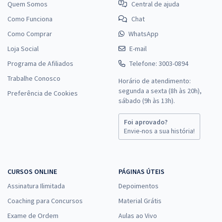
Quem Somos
Central de ajuda
Como Funciona
Chat
Como Comprar
WhatsApp
Loja Social
E-mail
Programa de Afiliados
Telefone: 3003-0894
Trabalhe Conosco
Horário de atendimento:
segunda a sexta (8h às 20h),
Preferência de Cookies
sábado (9h às 13h).
Foi aprovado?
Envie-nos a sua história!
CURSOS ONLINE
PÁGINAS ÚTEIS
Assinatura Ilimitada
Depoimentos
Coaching para Concursos
Material Grátis
Exame de Ordem
Aulas ao Vivo