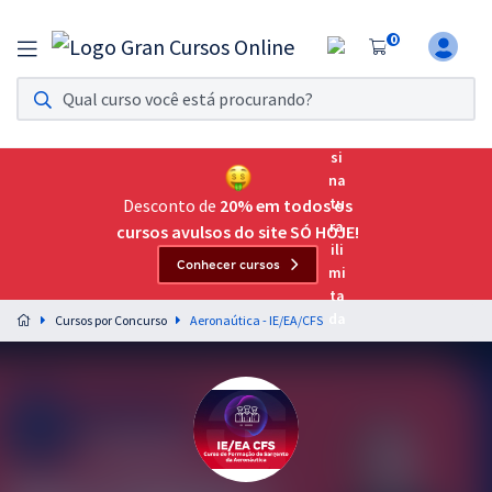
0
Assinatura Ilimitada 11
Acesso a todos os cursos. Teste grátis por 7 dias!
Assinatura OAB Até Passar
Acesso ilimitado a toda preparação para o Exame da
Desconto de
20% em todos os
Ordem, até você passar!
cursos avulsos do site SÓ HOJE!
Conhecer cursos
Residências Multiprofissionais
Preparação completa e intensiva para as principais
Cursos por Concurso
Aeronaútica - IE/EA/CFS
residências em saúde do Brasil
Concursos
Assinatura Ilimitada
Cursos 20% OFF