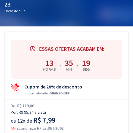
23
Horas de aula
ESSAS OFERTAS ACABAM EM:
13
35
19
:
:
HORAS
MIN
SEG
Cupom de 20% de desconto
Cupom ativado:
GRAN20-OFF
De:
R$ 119,80
Por:
R$ 95,84
à vista
R$ 7,99
ou
12x de
Economize R$ 23,96 (-20%)