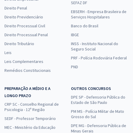
SEFAZ DF
Direito Penal
EBSERH - Empresa Brasileira de
Direito Previdenciário
Serviços Hospitalares
Direito Processual Civil
Banco do Brasil
Direito Processual Penal
IBGE
Direito Tributário
INSS - Instituto Nacional do
Seguro Social
Leis
PRF - Polícia Rodoviária Federal
Leis Complementares
PND
Remédios Constitucionais
PREPARAÇÃO A MÉDIO E A
OUTROS CONCURSOS
LONGO PRAZO
DPE SP - Defensoria Pública do
Estado de São Paulo
CRP SC - Conselho Regional de
Psicologia - 12ª Região
PM MS - Polícia Militar de Mato
Grosso do Sul
SEDF - Professor Temporário
DPE MG - Defensoria Pública de
MEC - Ministério da Educação
Minas Gerais