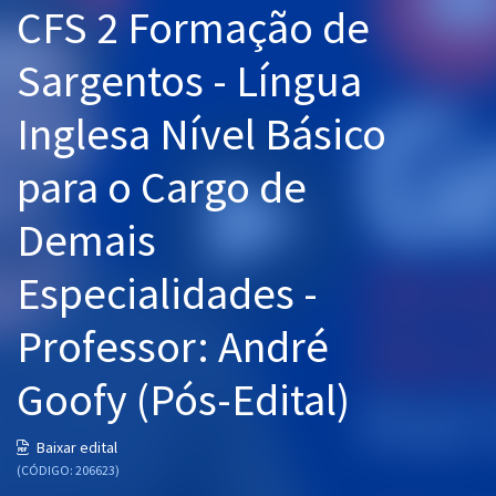
CFS 2 Formação de
Pós
Sargentos - Língua
Graduação
Inglesa Nível Básico
OAB
para o Cargo de
Mentorias
Demais
Questões grátis
Conteúdo gratuito
Especialidades -
Blog
Professor: André
Aprovados
Goofy (Pós-Edital)
Atendimento
Baixar edital
(CÓDIGO: 206623)