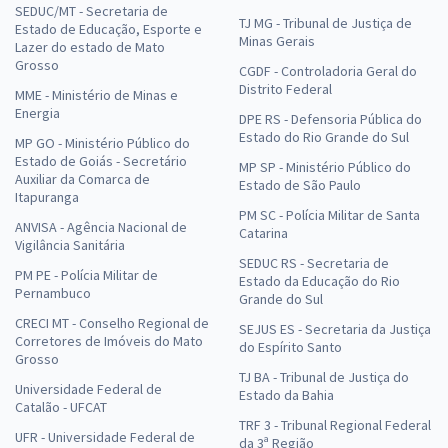
SEDUC/MT - Secretaria de
TJ MG - Tribunal de Justiça de
Estado de Educação, Esporte e
Minas Gerais
Lazer do estado de Mato
Grosso
CGDF - Controladoria Geral do
Distrito Federal
MME - Ministério de Minas e
Energia
DPE RS - Defensoria Pública do
Estado do Rio Grande do Sul
MP GO - Ministério Público do
Estado de Goiás - Secretário
MP SP - Ministério Público do
Auxiliar da Comarca de
Estado de São Paulo
Itapuranga
PM SC - Polícia Militar de Santa
ANVISA - Agência Nacional de
Catarina
Vigilância Sanitária
SEDUC RS - Secretaria de
PM PE - Polícia Militar de
Estado da Educação do Rio
Pernambuco
Grande do Sul
CRECI MT - Conselho Regional de
SEJUS ES - Secretaria da Justiça
Corretores de Imóveis do Mato
do Espírito Santo
Grosso
TJ BA - Tribunal de Justiça do
Universidade Federal de
Estado da Bahia
Catalão - UFCAT
TRF 3 - Tribunal Regional Federal
UFR - Universidade Federal de
da 3ª Região