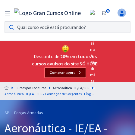
0
Assinatura Ilimitada 11
Acesso a todos os cursos. Teste grátis por 7 dias!
Assinatura OAB Até Passar
Acesso ilimitado a toda preparação para o Exame da
Desconto de
20% em todos os
Ordem, até você passar!
cursos avulsos do site SÓ HOJE!
Comprar agora
Residências Multiprofissionais
Preparação completa e intensiva para as principais
Cursos por Concurso
Aeronaútica - IE/EA/CFS
residências em saúde do Brasil
Aeronáutica - IE/EA - CFS 2 Formação de Sargentos - Língua Inglesa Nível Básico para o Cargo de Demais Especialidades - Professor: André Goofy (Pós-Edital)
Concursos
SP - Forças Armadas
Assinatura Ilimitada
Aeronáutica - IE/EA -
Cursos 20% OFF