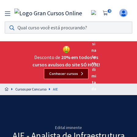
0
Assinatura Ilimitada 11
Acesso a todos os cursos. Teste grátis por 7 dias!
Assinatura OAB Até Passar
Acesso ilimitado a toda preparação para o Exame da
Desconto de
20% em todos os
Ordem, até você passar!
cursos avulsos do site SÓ HOJE!
Conhecer cursos
Residências Multiprofissionais
Preparação completa e intensiva para as principais
Cursos por Concurso
AIE
residências em saúde do Brasil
Concursos
Assinatura Ilimitada
Edital iminente
Cursos 20% OFF
AIE - Analista de Infraestrutura