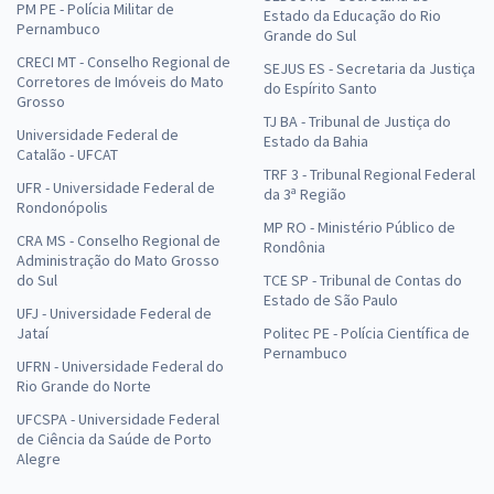
PM PE - Polícia Militar de
Estado da Educação do Rio
Pernambuco
Grande do Sul
CRECI MT - Conselho Regional de
SEJUS ES - Secretaria da Justiça
Corretores de Imóveis do Mato
do Espírito Santo
Grosso
TJ BA - Tribunal de Justiça do
Universidade Federal de
Estado da Bahia
Catalão - UFCAT
TRF 3 - Tribunal Regional Federal
UFR - Universidade Federal de
da 3ª Região
Rondonópolis
MP RO - Ministério Público de
CRA MS - Conselho Regional de
Rondônia
Administração do Mato Grosso
do Sul
TCE SP - Tribunal de Contas do
Estado de São Paulo
UFJ - Universidade Federal de
Jataí
Politec PE - Polícia Científica de
Pernambuco
UFRN - Universidade Federal do
Rio Grande do Norte
UFCSPA - Universidade Federal
de Ciência da Saúde de Porto
Alegre