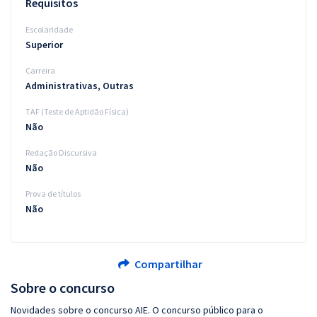
Requisitos
Escolaridade
Superior
Carreira
Administrativas, Outras
TAF (Teste de Aptidão Física)
Não
Redação Discursiva
Não
Prova de títulos
Não
Compartilhar
Sobre o concurso
Novidades sobre o concurso AIE. O concurso público para o