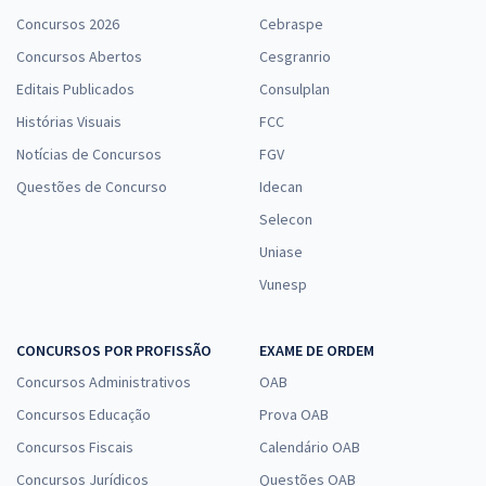
Concursos 2026
Cebraspe
Concursos Abertos
Cesgranrio
Editais Publicados
Consulplan
Histórias Visuais
FCC
Notícias de Concursos
FGV
Questões de Concurso
Idecan
Selecon
Uniase
Vunesp
CONCURSOS POR PROFISSÃO
EXAME DE ORDEM
Concursos Administrativos
OAB
Concursos Educação
Prova OAB
Concursos Fiscais
Calendário OAB
Concursos Jurídicos
Questões OAB