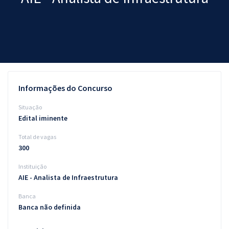
Pós
Graduação
OAB
Mentorias
Informações do Concurso
Questões grátis
Situação
Edital iminente
Conteúdo gratuito
Total de vagas
Blog
300
Aprovados
Instituição
AIE - Analista de Infraestrutura
Atendimento
Banca
Banca não definida