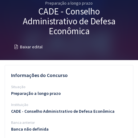
Preparação a longo prazo
Pós
CADE - Conselho
Graduação
Administrativo de Defesa
Econômica
OAB
Baixar edital
Mentorias
Questões grátis
Informações do Concurso
Conteúdo gratuito
Situação
Blog
Preparação a longo prazo
Aprovados
Instituição
CADE - Conselho Administrativo de Defesa Econômica
Atendimento
Banca anterior
Banca não definida