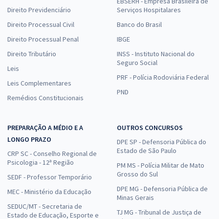
EBSERH - Empresa Brasileira de
Direito Previdenciário
Serviços Hospitalares
Direito Processual Civil
Banco do Brasil
Direito Processual Penal
IBGE
Direito Tributário
INSS - Instituto Nacional do
Seguro Social
Leis
PRF - Polícia Rodoviária Federal
Leis Complementares
PND
Remédios Constitucionais
PREPARAÇÃO A MÉDIO E A
OUTROS CONCURSOS
LONGO PRAZO
DPE SP - Defensoria Pública do
Estado de São Paulo
CRP SC - Conselho Regional de
Psicologia - 12ª Região
PM MS - Polícia Militar de Mato
Grosso do Sul
SEDF - Professor Temporário
DPE MG - Defensoria Pública de
MEC - Ministério da Educação
Minas Gerais
SEDUC/MT - Secretaria de
TJ MG - Tribunal de Justiça de
Estado de Educação, Esporte e