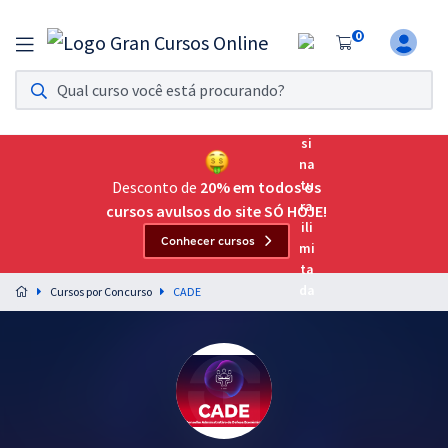
0
Assinatura Ilimitada 11
Acesso a todos os cursos. Teste grátis por 7 dias!
Assinatura OAB Até Passar
Acesso ilimitado a toda preparação para o Exame da
Desconto de
20% em todos os
Ordem, até você passar!
cursos avulsos do site SÓ HOJE!
Conhecer cursos
Residências Multiprofissionais
Preparação completa e intensiva para as principais
Cursos por Concurso
CADE
residências em saúde do Brasil
Concursos
Assinatura Ilimitada
Cursos 20% OFF