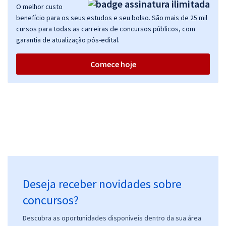
O melhor custo
Comprar
benefício para os seus estudos e seu bolso. São mais de 25 mil
cursos para todas as carreiras de concursos públicos, com
garantia de atualização pós-edital.
CADE - Conselho Administrativo de Defesa Econômica -
Comece hoje
Conhecimentos Básicos para os Cargos de Nível Superior
R$ 375,92
à vista
31,33
R$
ou 12x de
Economize R$ 93,98 (-20%)
Comprar
CADE - Conselho Administrativo de Defesa Econômica -
Deseja receber novidades sobre
Conhecimentos Básicos para os Cargos de Nível Médio
R$ 287,84
à vista
concursos?
23,99
R$
ou 12x de
Descubra as oportunidades disponíveis dentro da sua área
Economize R$ 71,96 (-20%)