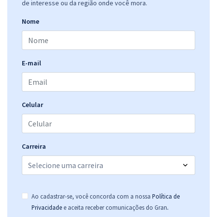
de interesse ou da região onde você mora.
Comprar
Nome
CADE - Conselho Administrativo de Defesa Econômica - Cargo 3:
E-mail
Contador
R$ 399,84
à vista
33,32
R$
ou 12x de
Economize R$ 99,96 (-20%)
Celular
Comprar
Carreira
CADE - Conselho Administrativo de Defesa Econômica -
Conhecimentos Específicos para o Cargo 3: Contador
R$ 223,84
à vista
Ao cadastrar-se, você concorda com a nossa
Política de
18,65
R$
ou 12x de
.
Privacidade
e aceita receber comunicações do Gran
Economize R$ 55,96 (-20%)