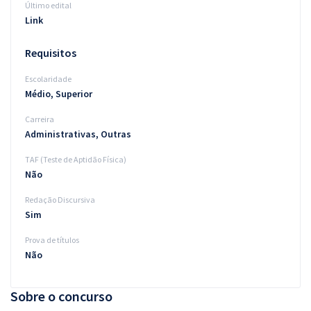
Último edital
Link
Requisitos
Escolaridade
Médio, Superior
Carreira
Administrativas, Outras
TAF (Teste de Aptidão Física)
Não
Redação Discursiva
Sim
Prova de títulos
Não
Sobre o concurso