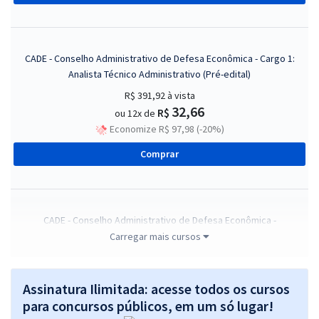
CADE - Conselho Administrativo de Defesa Econômica - Cargo 1:
Analista Técnico Administrativo (Pré-edital)
R$ 391,92
à vista
32,66
R$
ou 12x de
Economize R$ 97,98 (-20%)
Comprar
CADE - Conselho Administrativo de Defesa Econômica -
Conhecimentos Específicos para o Cargo 5: Agente Administrativo
Carregar mais cursos
(Pré-edital)
R$ 335,92
à vista
Assinatura Ilimitada: acesse todos os cursos
27,99
R$
ou 12x de
para concursos públicos, em um só lugar!
Economize R$ 83,98 (-20%)