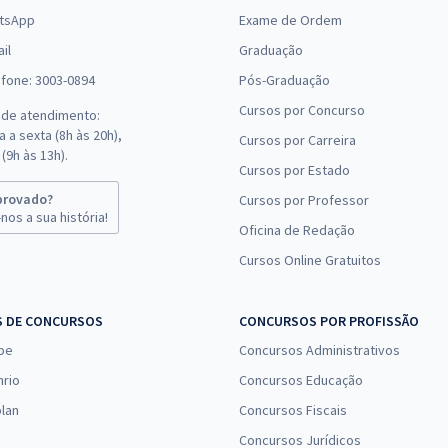
tsApp
Exame de Ordem
il
Graduação
efone: 3003-0894
Pós-Graduação
Cursos por Concurso
 de atendimento:
 a sexta (8h às 20h),
Cursos por Carreira
(9h às 13h).
Cursos por Estado
provado?
Cursos por Professor
nos a sua história!
Oficina de Redação
Cursos Online Gratuitos
S DE CONCURSOS
CONCURSOS POR PROFISSÃO
pe
Concursos Administrativos
nrio
Concursos Educação
lan
Concursos Fiscais
Concursos Jurídicos