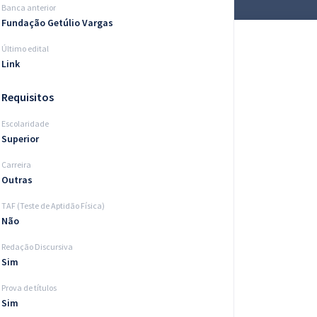
Banca anterior
Fundação Getúlio Vargas
Último edital
Link
Requisitos
Escolaridade
Superior
Carreira
Outras
TAF (Teste de Aptidão Física)
Não
Redação Discursiva
Sim
Prova de títulos
Sim