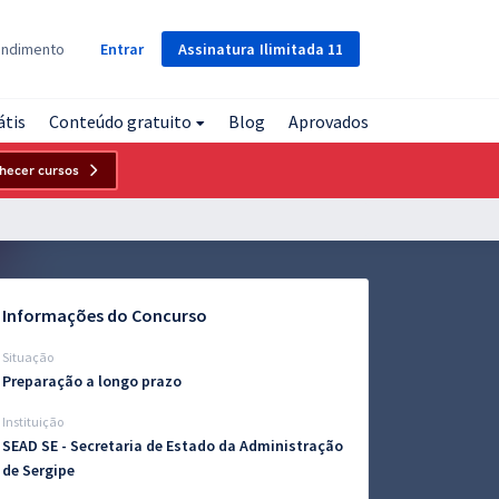
Assinatura
Ilimitada
11
endimento
Entrar
átis
Conteúdo gratuito
Blog
Aprovados
hecer cursos
Informações do Concurso
Situação
Preparação a longo prazo
Instituição
SEAD SE - Secretaria de Estado da Administração
de Sergipe