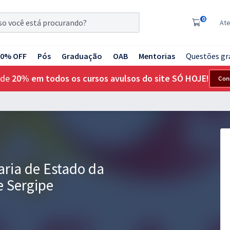
0
At
20% OFF
Pós
Graduação
OAB
Mentorias
Questões gr
 de
20% em todos os cursos avulsos do site SÓ HOJE!
Con
aria de Estado da
e Sergipe