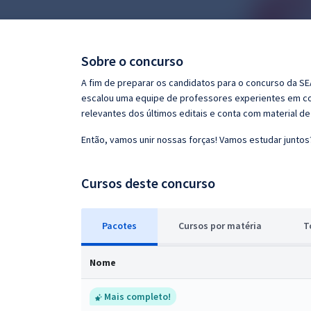
Pós
Graduação
Sobre o concurso
OAB
A fim de preparar os candidatos para o concurso da SE
escalou uma equipe de professores experientes em con
Mentorias
relevantes dos últimos editais e conta com material d
Então, vamos unir nossas forças! Vamos estudar juntos
Questões grátis
Conteúdo gratuito
Cursos deste concurso
Blog
Pacotes
Cursos
p
or matéria
T
Aprovados
Nome
Atendimento
Mais completo!