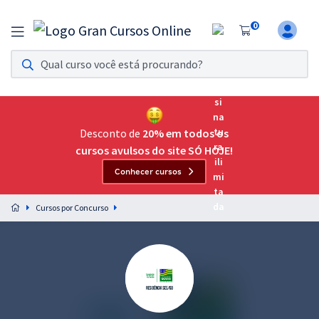
0
Assinatura Ilimitada 11
Acesso a todos os cursos. Teste grátis por 7 dias!
Assinatura OAB Até Passar
Acesso ilimitado a toda preparação para o Exame da
Desconto de
20% em todos os
Ordem, até você passar!
cursos avulsos do site SÓ HOJE!
Conhecer cursos
Residências Multiprofissionais
Preparação completa e intensiva para as principais
Cursos por Concurso
residências em saúde do Brasil
Concursos
Assinatura Ilimitada
Cursos 20% OFF