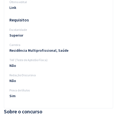
Último edital
Link
Requisitos
Escolaridade
Superior
Carreira
Residência Multiprofissional, Saúde
TAF (Teste de Aptidão Física)
Não
Redação Discursiva
Não
Prova de títulos
Sim
Sobre o concurso