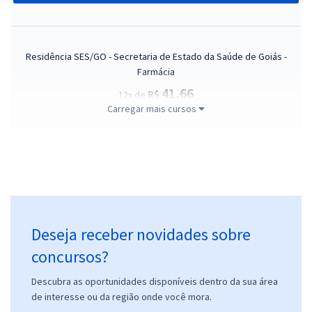
Residência SES/GO - Secretaria de Estado da Saúde de Goiás -
Farmácia
41,66
R$
12x de
Carregar mais cursos
ou R$ 499,90 à vista
Comprar
Residência SES/GO - Secretaria de Estado da Saúde de Goiás -
Psicologia
Deseja receber novidades sobre
41,66
R$
12x de
ou R$ 499,90 à vista
concursos?
Comprar
Descubra as oportunidades disponíveis dentro da sua área
de interesse ou da região onde você mora.