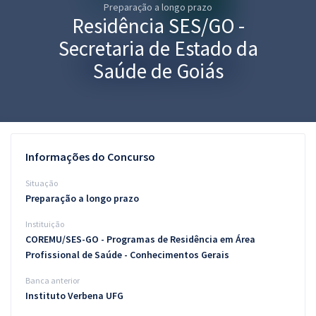
Preparação a longo prazo
Pós
Residência SES/GO -
Graduação
Secretaria de Estado da
Saúde de Goiás
OAB
Mentorias
Questões grátis
Informações do Concurso
Conteúdo gratuito
Situação
Preparação a longo prazo
Blog
Instituição
Aprovados
COREMU/SES-GO - Programas de Residência em Área
Profissional de Saúde - Conhecimentos Gerais
Atendimento
Banca anterior
Instituto Verbena UFG