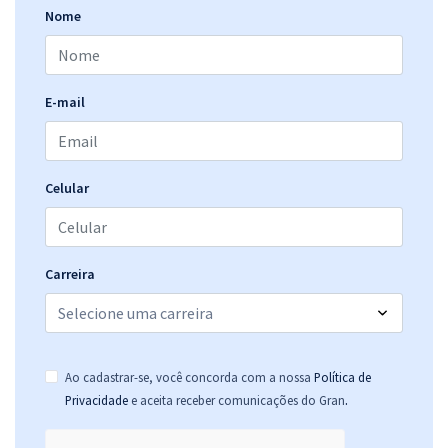
Nome
Residência SES/GO - Secretaria de Estado da Saúde de Goiás -
Biomedicina
41,66
R$
12x de
E-mail
ou R$ 499,90 à vista
Comprar
Celular
Residência SES/GO - Secretaria de Estado da Saúde de Goiás -
Odontologia - Área de Concentração em Cirurgia e Traumatologia
Carreira
Bucomaxilofacial
41,66
R$
12x de
ou R$ 499,90 à vista
Comprar
Ao cadastrar-se, você concorda com a nossa
Política de
.
Privacidade
e aceita receber comunicações do Gran