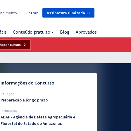
Assinatura
Ilimitada
11
endimento
Entrar
átis
Conteúdo gratuito
Blog
Aprovados
hecer cursos
Informações do Concurso
Situação
Preparação a longo prazo
Instituição
ADAF - Agência de Defesa Agropecuária e
Florestal do Estado do Amazonas