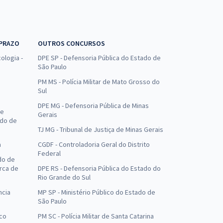
 PRAZO
OUTROS CONCURSOS
ologia -
DPE SP - Defensoria Pública do Estado de
São Paulo
PM MS - Polícia Militar de Mato Grosso do
Sul
DPE MG - Defensoria Pública de Minas
de
Gerais
ado de
TJ MG - Tribunal de Justiça de Minas Gerais
a
CGDF - Controladoria Geral do Distrito
Federal
do de
arca de
DPE RS - Defensoria Pública do Estado do
Rio Grande do Sul
ncia
MP SP - Ministério Público do Estado de
São Paulo
uco
PM SC - Polícia Militar de Santa Catarina