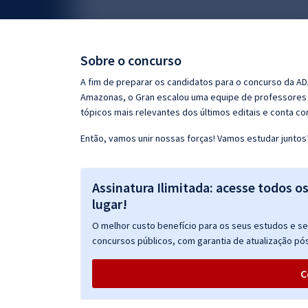
Pós
Graduação
Sobre o concurso
OAB
A fim de preparar os candidatos para o concurso da AD
Amazonas, o Gran escalou uma equipe de professores 
Mentorias
tópicos mais relevantes dos últimos editais e conta co
Então, vamos unir nossas forças! Vamos estudar juntos
Questões grátis
Conteúdo gratuito
Assinatura Ilimitada: acesse todos o
Blog
lugar!
Aprovados
O melhor custo benefício para os seus estudos e seu
concursos públicos, com garantia de atualização pós
Atendimento
C