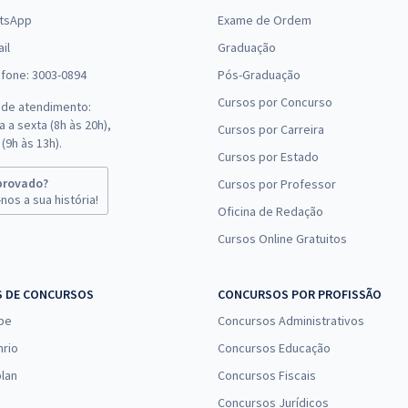
tsApp
Exame de Ordem
il
Graduação
efone: 3003-0894
Pós-Graduação
Cursos por Concurso
 de atendimento:
 a sexta (8h às 20h),
Cursos por Carreira
(9h às 13h).
Cursos por Estado
provado?
Cursos por Professor
nos a sua história!
Oficina de Redação
Cursos Online Gratuitos
S DE CONCURSOS
CONCURSOS POR PROFISSÃO
pe
Concursos Administrativos
nrio
Concursos Educação
lan
Concursos Fiscais
Concursos Jurídicos