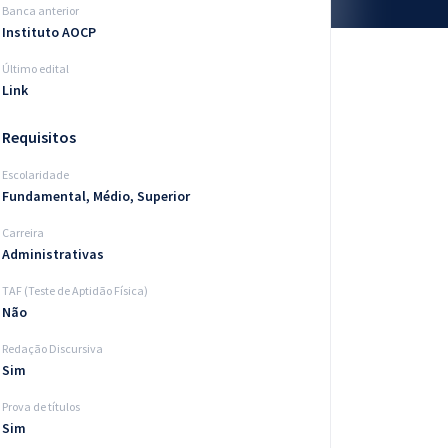
Banca anterior
Instituto AOCP
Último edital
Link
Requisitos
Escolaridade
Fundamental, Médio, Superior
Carreira
Administrativas
TAF (Teste de Aptidão Física)
Não
Redação Discursiva
Sim
Prova de títulos
Sim