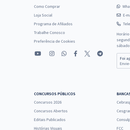
Como Comprar
Wha
Loja Social
E-ma
Programa de Afiliados
Tel
Trabalhe Conosco
Horário
segunda
Preferência de Cookies
sábado 
Foi a
Envie-
CONCURSOS PÚBLICOS
BANCA
Concursos 2026
Cebras
Concursos Abertos
Cesgra
Editais Publicados
Consulp
Histórias Visuais
FCC