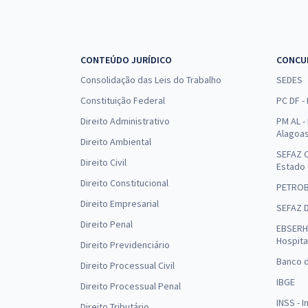
CONTEÚDO JURÍDICO
CONCU
Consolidação das Leis do Trabalho
SEDES
Constituição Federal
PC DF -
Direito Administrativo
PM AL - 
Alagoa
Direito Ambiental
SEFAZ C
Direito Civil
Estado
Direito Constitucional
PETRO
Direito Empresarial
SEFAZ 
Direito Penal
EBSERH 
Hospita
Direito Previdenciário
Banco d
Direito Processual Civil
IBGE
Direito Processual Penal
INSS - 
Direito Tributário