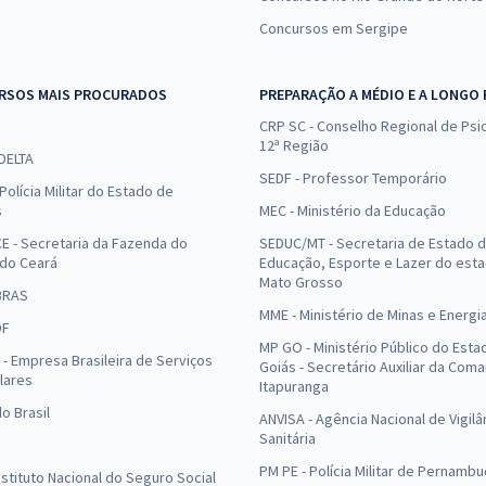
Concursos em Sergipe
RSOS MAIS PROCURADOS
PREPARAÇÃO A MÉDIO E A LONGO
CRP SC - Conselho Regional de Psic
12ª Região
 DELTA
SEDF - Professor Temporário
Polícia Militar do Estado de
s
MEC - Ministério da Educação
E - Secretaria da Fazenda do
SEDUC/MT - Secretaria de Estado 
 do Ceará
Educação, Esporte e Lazer do est
Mato Grosso
BRAS
MME - Ministério de Minas e Energi
DF
MP GO - Ministério Público do Esta
- Empresa Brasileira de Serviços
Goiás - Secretário Auxiliar da Com
lares
Itapuranga
o Brasil
ANVISA - Agência Nacional de Vigilâ
Sanitária
PM PE - Polícia Militar de Pernamb
Instituto Nacional do Seguro Social