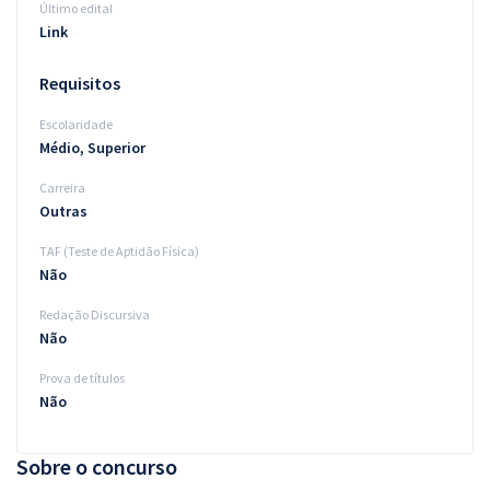
Último edital
Link
Requisitos
Escolaridade
Médio, Superior
Carreira
Outras
TAF (Teste de Aptidão Física)
Não
Redação Discursiva
Não
Prova de títulos
Não
Sobre o concurso