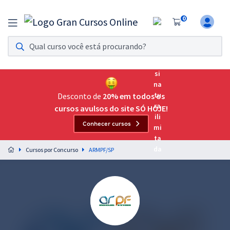
0
Assinatura Ilimitada 11
Acesso a todos os cursos. Teste grátis por 7 dias!
Assinatura OAB Até Passar
Acesso ilimitado a toda preparação para o Exame da
Desconto de
20% em todos os
Ordem, até você passar!
cursos avulsos do site SÓ HOJE!
Conhecer cursos
Residências Multiprofissionais
Preparação completa e intensiva para as principais
Cursos por Concurso
ARMPF/SP
residências em saúde do Brasil
Concursos
Assinatura Ilimitada
Cursos 20% OFF