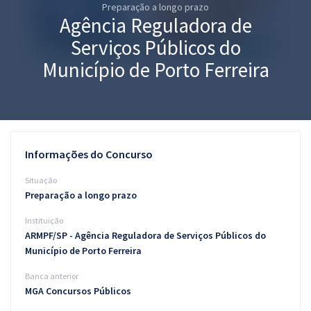
Preparação a longo prazo
Pós
Agência Reguladora de
Graduação
Serviços Públicos do
Município de Porto Ferreira
OAB
Mentorias
Questões grátis
Informações do Concurso
Conteúdo gratuito
Situação
Preparação a longo prazo
Blog
Instituição
Aprovados
ARMPF/SP - Agência Reguladora de Serviços Públicos do
Município de Porto Ferreira
Atendimento
Banca anterior
MGA Concursos Públicos