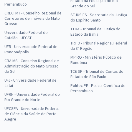
Estado da Educação do Rio
Pernambuco
Grande do Sul
CRECI MT - Conselho Regional de
SEJUS ES - Secretaria da Justiça
Corretores de Imóveis do Mato
do Espírito Santo
Grosso
TJ BA - Tribunal de Justiça do
Universidade Federal de
Estado da Bahia
Catalão - UFCAT
TRF 3 - Tribunal Regional Federal
UFR - Universidade Federal de
da 3ª Região
Rondonópolis
MP RO - Ministério Público de
CRA MS - Conselho Regional de
Rondônia
Administração do Mato Grosso
do Sul
TCE SP - Tribunal de Contas do
Estado de São Paulo
UFJ - Universidade Federal de
Jataí
Politec PE - Polícia Científica de
Pernambuco
UFRN - Universidade Federal do
Rio Grande do Norte
UFCSPA - Universidade Federal
de Ciência da Saúde de Porto
Alegre