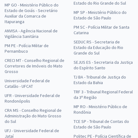
Estado do Rio Grande do Sul
MP GO - Ministério Público do
Estado de Goiás - Secretário
MP SP - Ministério Público do
Auxiliar da Comarca de
Estado de São Paulo
Itapuranga
PM SC - Polícia Militar de Santa
ANVISA - Agência Nacional de
Catarina
Vigilância Sanitária
SEDUC RS - Secretaria de
PM PE - Polícia Militar de
Estado da Educação do Rio
Pernambuco
Grande do Sul
CRECI MT - Conselho Regional de
SEJUS ES - Secretaria da Justiça
Corretores de Imóveis do Mato
do Espírito Santo
Grosso
TJ BA - Tribunal de Justiça do
Universidade Federal de
Estado da Bahia
Catalão - UFCAT
TRF 3 - Tribunal Regional Federal
UFR - Universidade Federal de
da 3ª Região
Rondonópolis
MP RO - Ministério Público de
CRA MS - Conselho Regional de
Rondônia
Administração do Mato Grosso
do Sul
TCE SP - Tribunal de Contas do
Estado de São Paulo
UFJ - Universidade Federal de
Jataí
Politec PE - Polícia Científica de