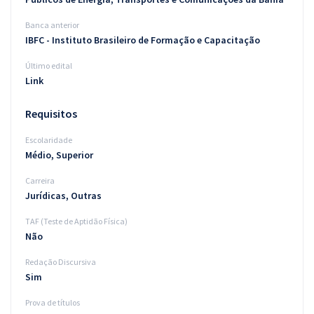
Banca anterior
IBFC - Instituto Brasileiro de Formação e Capacitação
Último edital
Link
Requisitos
Escolaridade
Médio, Superior
Carreira
Jurídicas, Outras
TAF (Teste de Aptidão Física)
Não
Redação Discursiva
Sim
Prova de títulos