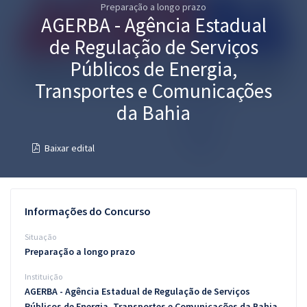
Preparação a longo prazo
Pós
AGERBA - Agência Estadual
Graduação
de Regulação de Serviços
Públicos de Energia,
OAB
Transportes e Comunicações
Mentorias
da Bahia
Questões grátis
Baixar edital
Conteúdo gratuito
Blog
Informações do Concurso
Aprovados
Situação
Preparação a longo prazo
Atendimento
Instituição
AGERBA - Agência Estadual de Regulação de Serviços
Públicos de Energia, Transportes e Comunicações da Bahia