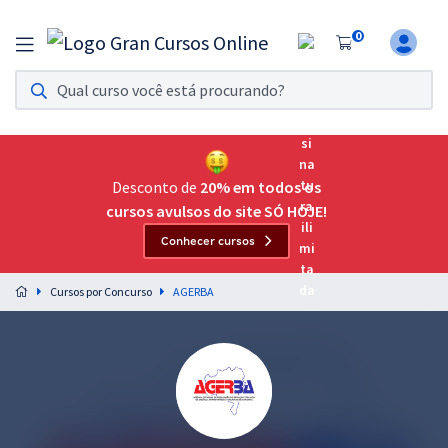
0
Assinatura Ilimitada 11
Acesso a todos os cursos. Teste grátis por 7 dias!
Assinatura OAB Até Passar
Acesso ilimitado a toda preparação para o Exame da
Desconto de
20% em todos os
Ordem, até você passar!
cursos avulsos do site SÓ HOJE!
Conhecer cursos
Residências Multiprofissionais
Preparação completa e intensiva para as principais
Cursos por Concurso
AGERBA
residências em saúde do Brasil
Concursos
Assinatura Ilimitada
Cursos 20% OFF