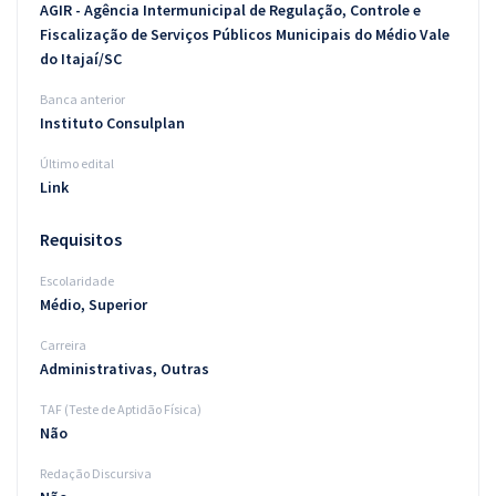
AGIR - Agência Intermunicipal de Regulação, Controle e
Fiscalização de Serviços Públicos Municipais do Médio Vale
do Itajaí/SC
Banca anterior
Instituto Consulplan
Último edital
Link
Requisitos
Escolaridade
Médio, Superior
Carreira
Administrativas, Outras
TAF (Teste de Aptidão Física)
Não
Redação Discursiva