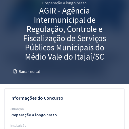
Preparação a longo prazo
Pós
AGIR - Agência
Graduação
Intermunicipal de
Regulação, Controle e
OAB
Fiscalização de Serviços
Mentorias
Públicos Municipais do
Médio Vale do Itajaí/SC
Questões grátis
Conteúdo gratuito
Baixar edital
Blog
Aprovados
Informações do Concurso
Situação
Atendimento
Preparação a longo prazo
Instituição