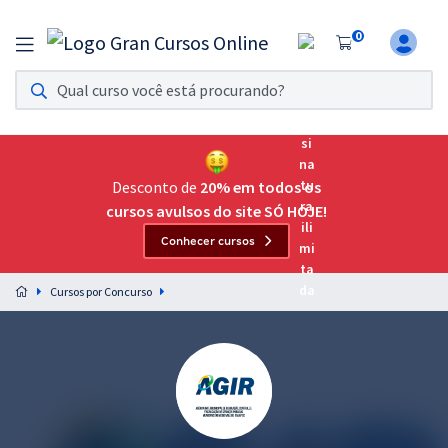
0
Assinatura Ilimitada 11
Acesso a todos os cursos. Teste grátis por 7 dias!
Assinatura OAB Até Passar
Acesso ilimitado a toda preparação para o Exame da
Desconto de
20% em todos os
Ordem, até você passar!
cursos avulsos do site SÓ HOJE!
Conhecer cursos
Residências Multiprofissionais
Preparação completa e intensiva para as principais
Cursos por Concurso
residências em saúde do Brasil
Concursos
Assinatura Ilimitada
Cursos 20% OFF