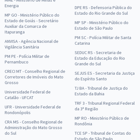
MME - Ministério de Minas e
Energia
DPE RS - Defensoria Pública do
Estado do Rio Grande do Sul
MP GO - Ministério Público do
Estado de Goiás - Secretário
MP SP - Ministério Público do
Auxiliar da Comarca de
Estado de São Paulo
Itapuranga
PM SC - Polícia Militar de Santa
ANVISA - Agência Nacional de
Catarina
Vigilância Sanitária
SEDUC RS - Secretaria de
PM PE - Polícia Militar de
Estado da Educação do Rio
Pernambuco
Grande do Sul
CRECI MT - Conselho Regional de
SEJUS ES - Secretaria da Justiça
Corretores de Imóveis do Mato
do Espírito Santo
Grosso
TJ BA - Tribunal de Justiça do
Universidade Federal de
Estado da Bahia
Catalão - UFCAT
TRF 3 - Tribunal Regional Federal
UFR - Universidade Federal de
da 3ª Região
Rondonópolis
MP RO - Ministério Público de
CRA MS - Conselho Regional de
Rondônia
Administração do Mato Grosso
do Sul
TCE SP - Tribunal de Contas do
Estado de São Paulo